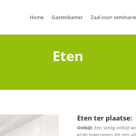
Home
Gastenkamer
Zaal voor seminari
Eten
Eten ter plaatse:
Ontbijt:
Een stevig ontbijt w
grote erkerramen die een uit