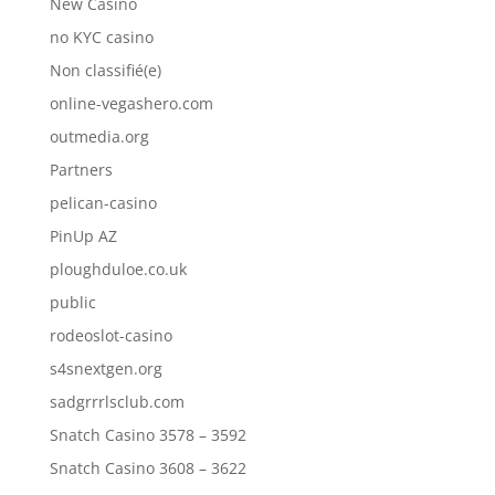
New Casino
no KYC casino
Non classifié(e)
online-vegashero.com
outmedia.org
Partners
pelican-casino
PinUp AZ
ploughduloe.co.uk
public
rodeoslot-casino
s4snextgen.org
sadgrrrlsclub.com
Snatch Casino 3578 – 3592
Snatch Casino 3608 – 3622