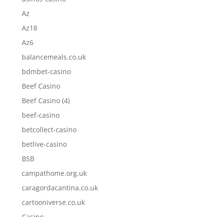
Az
Az18
Az6
balancemeals.co.uk
bdmbet-casino
Beef Casino
Beef Casino (4)
beef-casino
betcollect-casino
betlive-casino
BSB
campathome.org.uk
caragordacantina.co.uk
cartooniverse.co.uk
Casino