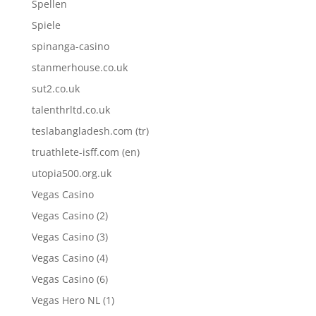
Spellen
Spiele
spinanga-casino
stanmerhouse.co.uk
sut2.co.uk
talenthrltd.co.uk
teslabangladesh.com (tr)
truathlete-isff.com (en)
utopia500.org.uk
Vegas Casino
Vegas Casino (2)
Vegas Casino (3)
Vegas Casino (4)
Vegas Casino (6)
Vegas Hero NL (1)