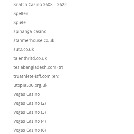
Snatch Casino 3608 – 3622
Spellen
Spiele
spinanga-casino
stanmerhouse.co.uk
sut2.co.uk
talenthrltd.co.uk
teslabangladesh.com (tr)
truathlete-isff.com (en)
utopia500.org.uk
Vegas Casino
Vegas Casino (2)
Vegas Casino (3)
Vegas Casino (4)
Vegas Casino (6)