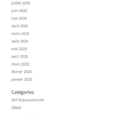
juillet 2026
juin 2026
mai 2026
avril 2026
mars 2026
août 2025
mai 2025
avril 2025
mars 2025
février 2025
janvier 2025
Catégories
007-bsbcasino.com
20bet