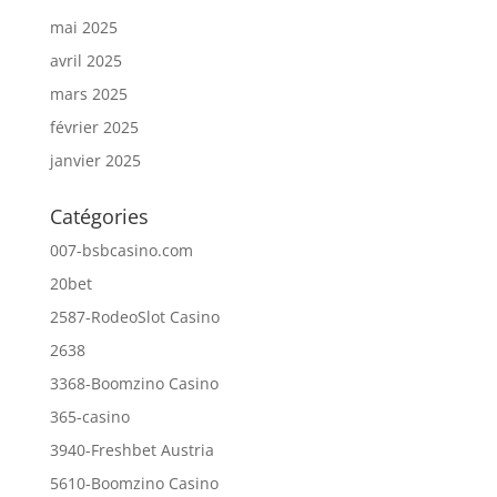
mai 2025
avril 2025
mars 2025
février 2025
janvier 2025
Catégories
007-bsbcasino.com
20bet
2587-RodeoSlot Casino
2638
3368-Boomzino Casino
365-casino
3940-Freshbet Austria
5610-Boomzino Casino