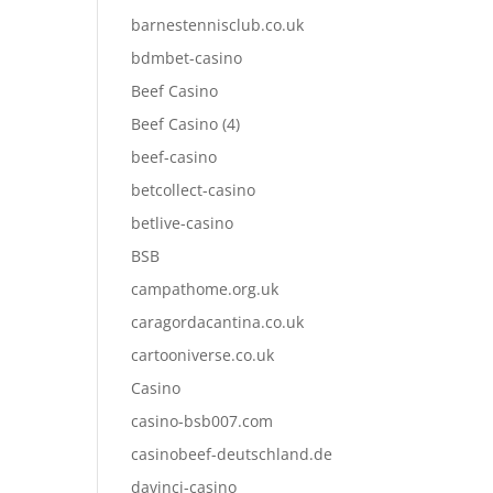
barnestennisclub.co.uk
bdmbet-casino
Beef Casino
Beef Casino (4)
beef-casino
betcollect-casino
betlive-casino
BSB
campathome.org.uk
caragordacantina.co.uk
cartooniverse.co.uk
Casino
casino-bsb007.com
casinobeef-deutschland.de
davinci-casino