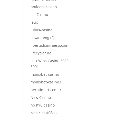
hotloots-casino
Ice Casino
jeux
julius-casino
Levant eng (2)
libertadsiniraesp.com
lifecycler.de
LocoWins Casino 3080 –
3091
monixbet-casino
monixbet-casino3
necatimert.com.tr
New Casino
no KYC casino
Non classifié(e)