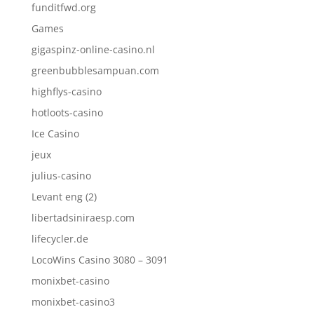
funditfwd.org
Games
gigaspinz-online-casino.nl
greenbubblesampuan.com
highflys-casino
hotloots-casino
Ice Casino
jeux
julius-casino
Levant eng (2)
libertadsiniraesp.com
lifecycler.de
LocoWins Casino 3080 – 3091
monixbet-casino
monixbet-casino3