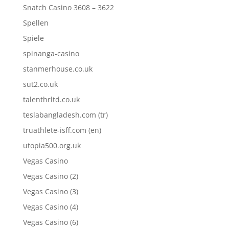
Snatch Casino 3608 – 3622
Spellen
Spiele
spinanga-casino
stanmerhouse.co.uk
sut2.co.uk
talenthrltd.co.uk
teslabangladesh.com (tr)
truathlete-isff.com (en)
utopia500.org.uk
Vegas Casino
Vegas Casino (2)
Vegas Casino (3)
Vegas Casino (4)
Vegas Casino (6)