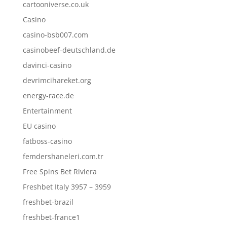
cartooniverse.co.uk
Casino
casino-bsb007.com
casinobeef-deutschland.de
davinci-casino
devrimcihareket.org
energy-race.de
Entertainment
EU casino
fatboss-casino
femdershaneleri.com.tr
Free Spins Bet Riviera
Freshbet Italy 3957 – 3959
freshbet-brazil
freshbet-france1