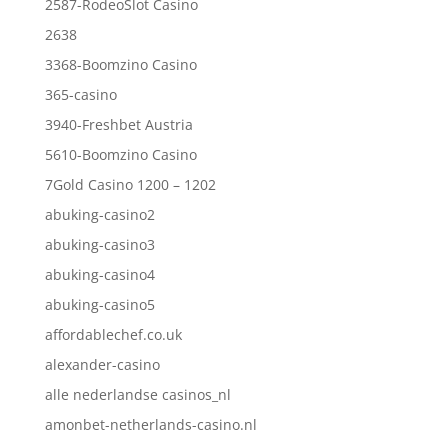
2587-RodeoSlot Casino
2638
3368-Boomzino Casino
365-casino
3940-Freshbet Austria
5610-Boomzino Casino
7Gold Casino 1200 – 1202
abuking-casino2
abuking-casino3
abuking-casino4
abuking-casino5
affordablechef.co.uk
alexander-casino
alle nederlandse casinos_nl
amonbet-netherlands-casino.nl