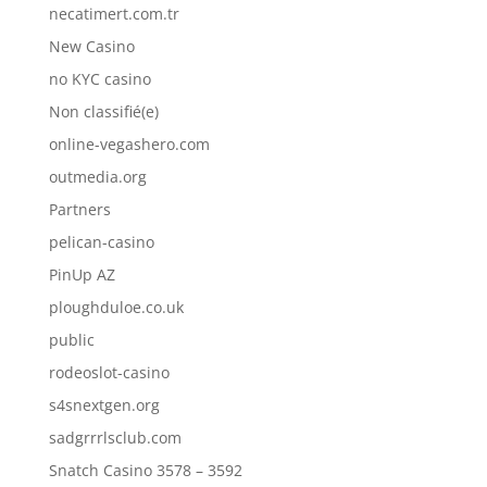
necatimert.com.tr
New Casino
no KYC casino
Non classifié(e)
online-vegashero.com
outmedia.org
Partners
pelican-casino
PinUp AZ
ploughduloe.co.uk
public
rodeoslot-casino
s4snextgen.org
sadgrrrlsclub.com
Snatch Casino 3578 – 3592