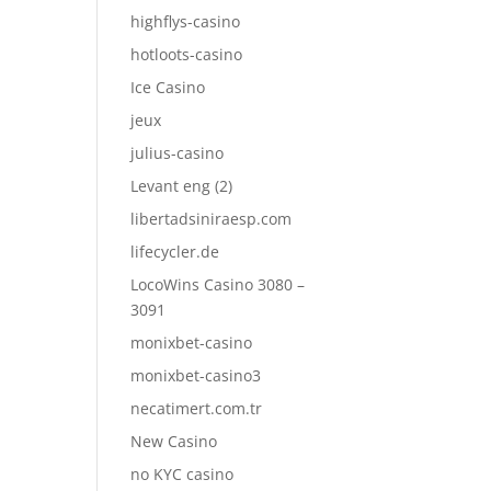
highflys-casino
hotloots-casino
Ice Casino
jeux
julius-casino
Levant eng (2)
libertadsiniraesp.com
lifecycler.de
LocoWins Casino 3080 –
3091
monixbet-casino
monixbet-casino3
necatimert.com.tr
New Casino
no KYC casino