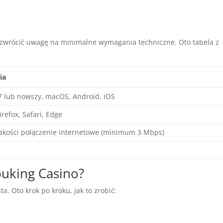
o zwrócić uwagę na minimalne wymagania techniczne. Oto tabela z
ia
 lub nowszy, macOS, Android, iOS
refox, Safari, Edge
jakości połączenie internetowe (minimum 3 Mbps)
buking Casino?
a. Oto krok po kroku, jak to zrobić: