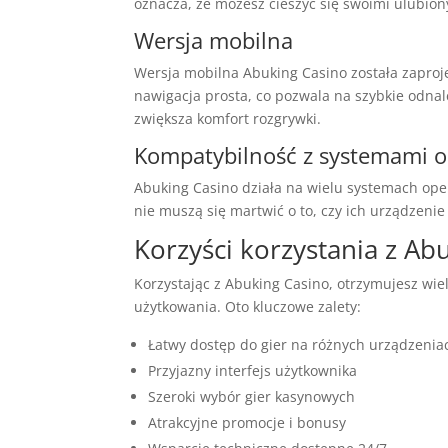
oznacza, że możesz cieszyć się swoimi ulubio
Wersja mobilna
Wersja mobilna Abuking Casino została zaproje
nawigacja prosta, co pozwala na szybkie odna
zwiększa komfort rozgrywki.
Kompatybilność z systemami 
Abuking Casino działa na wielu systemach ope
nie muszą się martwić o to, czy ich urządzeni
Korzyści korzystania z Ab
Korzystając z Abuking Casino, otrzymujesz wiel
użytkowania. Oto kluczowe zalety:
Łatwy dostęp do gier na różnych urządzenia
Przyjazny interfejs użytkownika
Szeroki wybór gier kasynowych
Atrakcyjne promocje i bonusy