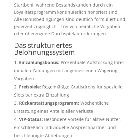
Startboni, während Bestandskunden durch ein
Loyalitätsprogramm kontinuierlich honoriert sind.
Alle Bonusbedingungen sind deutlich formuliert und
jederzeit zugänglich – frei von heimliche Vorgaben
oder überzogene Durchspielanforderungen.
Das strukturiertes
Belohnungssystem
Einzahlungsbonus:
Prozentuale Aufstockung Ihrer
initialen Zahlungen mit angemessenen Wagering-
Vorgaben
Freispiele:
Regelmäßige Gratisdrehs für spezielle
Slots bar extra Einzahlung
Rückerstattungsprogramm:
Wöchentliche
Erstattung eines Anteils aller Verluste
VIP-Status:
Besondere Vorteile für aktive Nutzer,
einschließlich individuelle Ansprechpartner und
beschleunigte Abhebungen