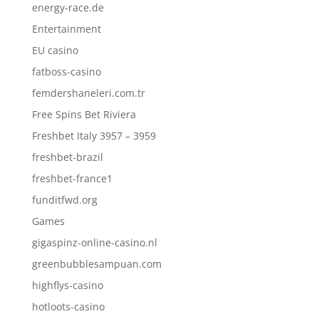
energy-race.de
Entertainment
EU casino
fatboss-casino
femdershaneleri.com.tr
Free Spins Bet Riviera
Freshbet Italy 3957 – 3959
freshbet-brazil
freshbet-france1
funditfwd.org
Games
gigaspinz-online-casino.nl
greenbubblesampuan.com
highflys-casino
hotloots-casino