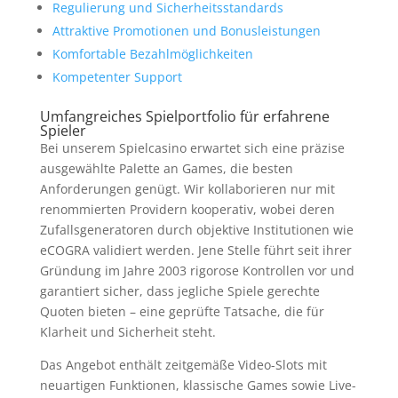
Regulierung und Sicherheitsstandards
Attraktive Promotionen und Bonusleistungen
Komfortable Bezahlmöglichkeiten
Kompetenter Support
Umfangreiches Spielportfolio für erfahrene
Spieler
Bei unserem Spielcasino erwartet sich eine präzise
ausgewählte Palette an Games, die besten
Anforderungen genügt. Wir kollaborieren nur mit
renommierten Providern kooperativ, wobei deren
Zufallsgeneratoren durch objektive Institutionen wie
eCOGRA validiert werden. Jene Stelle führt seit ihrer
Gründung im Jahre 2003 rigorose Kontrollen vor und
garantiert sicher, dass jegliche Spiele gerechte
Quoten bieten – eine geprüfte Tatsache, die für
Klarheit und Sicherheit steht.
Das Angebot enthält zeitgemäße Video-Slots mit
neuartigen Funktionen, klassische Games sowie Live-