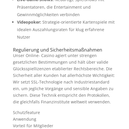
Präsentatoren, die Entertainment und
Gewinnmöglichkeiten verbinden
Videopoker:
Strategie-orientierte Kartenspiele mit
idealen Auszahlungsraten für klug erfahrene
Nutzer
Regulierung und Sicherheitsmaßnahmen
Unser Online- Casino agiert unter strengen
gesetzlichen Bestimmungen und hält über valide
Glücksspiellizenzen etablierter Rechtsbereiche. Die
Sicherheit aller Kunden hat allerhöchste Wichtigkeit:
Wir setzt SSL-Technologie nach Industriestandard
ein, um jegliche Vorgänge und sensible Angaben zu
sichern. Diese Technik entspricht den Protokollen,
die gleichfalls Finanzinstitute weltweit verwenden.
Schutzfeature
Anwendung
Vorteil für Mitglieder