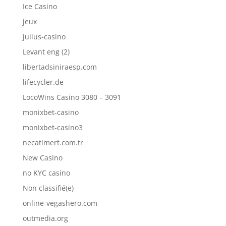
Ice Casino
jeux
julius-casino
Levant eng (2)
libertadsiniraesp.com
lifecycler.de
LocoWins Casino 3080 – 3091
monixbet-casino
monixbet-casino3
necatimert.com.tr
New Casino
no KYC casino
Non classifié(e)
online-vegashero.com
outmedia.org