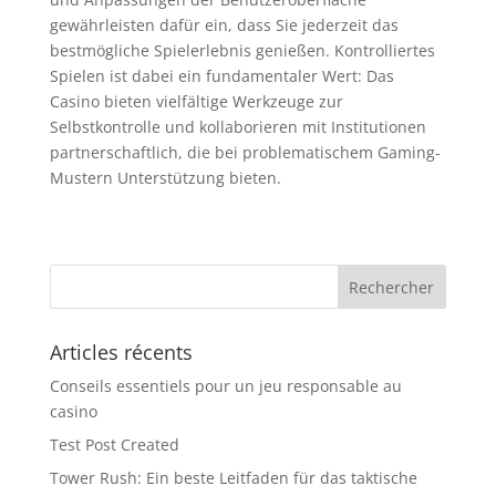
gewährleisten dafür ein, dass Sie jederzeit das
bestmögliche Spielerlebnis genießen. Kontrolliertes
Spielen ist dabei ein fundamentaler Wert: Das
Casino bieten vielfältige Werkzeuge zur
Selbstkontrolle und kollaborieren mit Institutionen
partnerschaftlich, die bei problematischem Gaming-
Mustern Unterstützung bieten.
Articles récents
Conseils essentiels pour un jeu responsable au
casino
Test Post Created
Tower Rush: Ein beste Leitfaden für das taktische