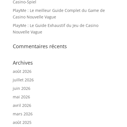
Casino-Spiel
PlayMe : Le meilleur Guide Complet du Game de
Casino Nouvelle Vague
PlayMe : Le Guide Exhaustif du Jeu de Casino
Nouvelle Vague
Commentaires récents
Archives
août 2026
juillet 2026
juin 2026
mai 2026
avril 2026
mars 2026
août 2025