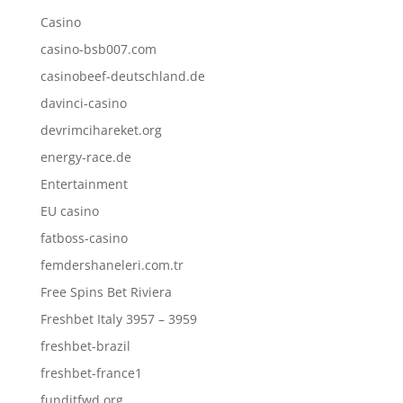
Casino
casino-bsb007.com
casinobeef-deutschland.de
davinci-casino
devrimcihareket.org
energy-race.de
Entertainment
EU casino
fatboss-casino
femdershaneleri.com.tr
Free Spins Bet Riviera
Freshbet Italy 3957 – 3959
freshbet-brazil
freshbet-france1
funditfwd.org