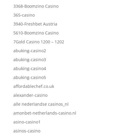
3368-Boomzino Casino
365-casino
3940-Freshbet Austria
5610-Boomzino Casino
7Gold Casino 1200 – 1202
abuking-casino2
abuking-casino3
abuking-casino4
abuking-casino5
affordablechef.co.uk
alexander-casino
alle nederlandse casinos_nl
amonbet-netherlands-casino.nl
asino-casino1
asinos-casino