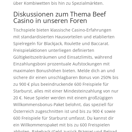
über Kombiwetten bis hin zu Spezialmärkten.
Diskussionen zum Thema Beef
Casino in unseren Foren
Tischspiele bieten klassische Casino-Erfahrungen
mit standardisierten Hausvorteilen und etablierten
Spielregeln für Blackjack, Roulette und Baccarat.
Freispielaktionen unterliegen definierten
Gültigkeitszeiträumen und Einsatzlimits, während
Einzahlungsboni prozentuale Aufstockungen mit
maximalen Bonushöhen bieten. Melde dich an und
sichere dir einen unschlagbaren Bonus von 250% bis
zu 900 € plus beeindruckende 600 Freispiele für
Starburst, alles mit einer Mindesteinzahlung von nur
20 €. Neue Spieler werden mit einem großzügigen
Willkommensbonus-Paket belohnt, das speziell für
Österreich zugeschnitten ist und bis zu 900 € sowie
600 Freispiele für Starburst umfasst. Du kannst dir
ein Willkommenspaket mit bis zu 600 Freispielen
abholen, Rakeback (Geld-zurück-Prämie) und Reload-