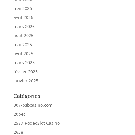
mai 2026
avril 2026
mars 2026
août 2025
mai 2025
avril 2025
mars 2025
février 2025
janvier 2025
Catégories
007-bsbcasino.com
20bet
2587-RodeoSlot Casino
2638