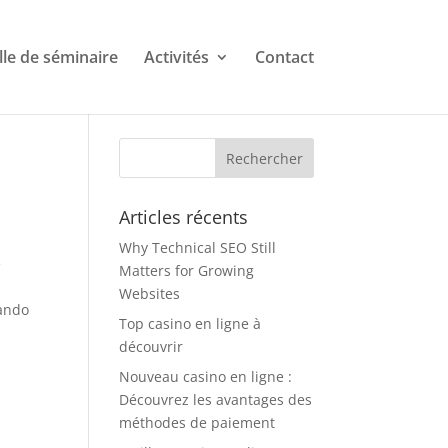
lle de séminaire
Activités
Contact
Articles récents
Why Technical SEO Still
e
Matters for Growing
Websites
iando
Top casino en ligne à
découvrir
Nouveau casino en ligne :
Découvrez les avantages des
méthodes de paiement