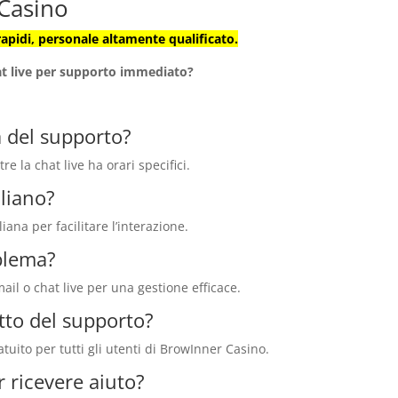
 Casino
rapidi, personale altamente qualificato.
at live per supporto immediato?
à del supporto?
re la chat live ha orari specifici.
aliano?
iana per facilitare l’interazione.
blema?
il o chat live per una gestione efficace.
atto del supporto?
tuito per tutti gli utenti di BrowInner Casino.
r ricevere aiuto?