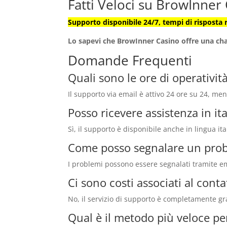
Fatti Veloci su BrowInner
Supporto disponibile 24/7, tempi di risposta 
Lo sapevi che BrowInner Casino offre una ch
Domande Frequenti
Quali sono le ore di operativit
Il supporto via email è attivo 24 ore su 24, ment
Posso ricevere assistenza in it
Sì, il supporto è disponibile anche in lingua ital
Come posso segnalare un pro
I problemi possono essere segnalati tramite ema
Ci sono costi associati al cont
No, il servizio di supporto è completamente gra
Qual è il metodo più veloce pe