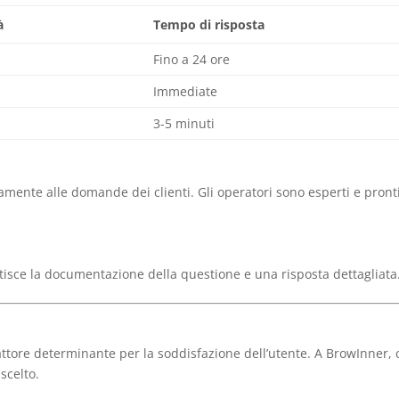
à
Tempo di risposta
Fino a 24 ore
Immediate
3-5 minuti
amente alle domande dei clienti. Gli operatori sono esperti e pront
tisce la documentazione della questione e una risposta dettagliata
fattore determinante per la soddisfazione dell’utente. A BrowInner, 
scelto.