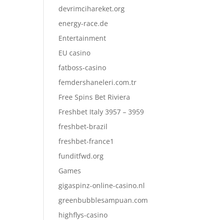
devrimcihareket.org
energy-race.de
Entertainment
EU casino
fatboss-casino
femdershaneleri.com.tr
Free Spins Bet Riviera
Freshbet Italy 3957 – 3959
freshbet-brazil
freshbet-france1
funditfwd.org
Games
gigaspinz-online-casino.nl
greenbubblesampuan.com
highflys-casino