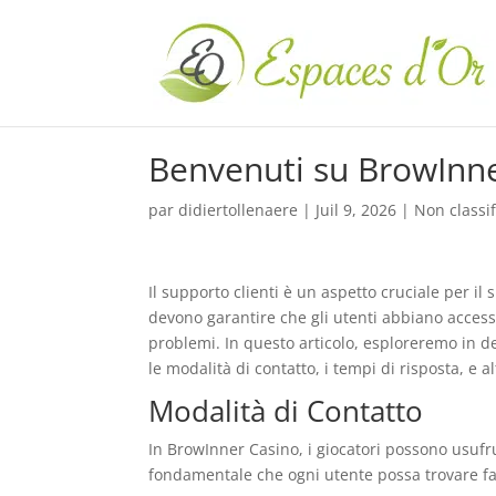
Benvenuti su BrowInne
par
didiertollenaere
|
Juil 9, 2026
|
Non classif
Il supporto clienti è un aspetto cruciale per i
devono garantire che gli utenti abbiano access
problemi. In questo articolo, esploreremo in de
le modalità di contatto, i tempi di risposta, e alt
Modalità di Contatto
In BrowInner Casino, i giocatori possono usufru
fondamentale che ogni utente possa trovare fa