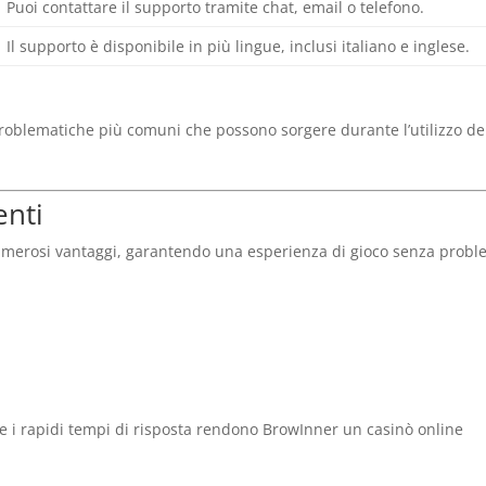
Puoi contattare il supporto tramite chat, email o telefono.
Il supporto è disponibile in più lingue, inclusi italiano e inglese.
roblematiche più comuni che possono sorgere durante l’utilizzo de
enti
 numerosi vantaggi, garantendo una esperienza di gioco senza probl
 e i rapidi tempi di risposta rendono BrowInner un casinò online