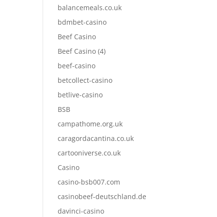
balancemeals.co.uk
bdmbet-casino
Beef Casino
Beef Casino (4)
beef-casino
betcollect-casino
betlive-casino
BSB
campathome.org.uk
caragordacantina.co.uk
cartooniverse.co.uk
Casino
casino-bsb007.com
casinobeef-deutschland.de
davinci-casino