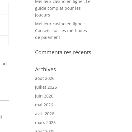
Meilleur casino en ligne : Le
guide complet pour les
joueurs
Meilleur casino en ligne :
Conseils sur les méthodes
de paiement
Commentaires récents
i ad
Archives
août 2026
juillet 2026
.
juin 2026
mai 2026
avril 2026
ci
mars 2026
août 2025