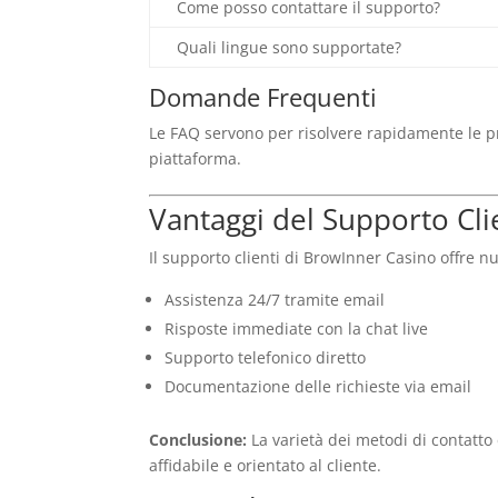
Come posso contattare il supporto?
Quali lingue sono supportate?
Domande Frequenti
Le FAQ servono per risolvere rapidamente le p
piattaforma.
Vantaggi del Supporto Cli
Il supporto clienti di BrowInner Casino offre
Assistenza 24/7 tramite email
Risposte immediate con la chat live
Supporto telefonico diretto
Documentazione delle richieste via email
Conclusione:
La varietà dei metodi di contatto
affidabile e orientato al cliente.