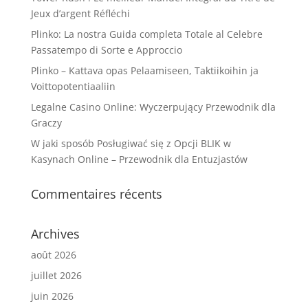
Jeux d’argent Réfléchi
Plinko: La nostra Guida completa Totale al Celebre
Passatempo di Sorte e Approccio
Plinko – Kattava opas Pelaamiseen, Taktiikoihin ja
Voittopotentiaaliin
Legalne Casino Online: Wyczerpujący Przewodnik dla
Graczy
W jaki sposób Posługiwać się z Opcji BLIK w
Kasynach Online – Przewodnik dla Entuzjastów
Commentaires récents
Archives
août 2026
juillet 2026
juin 2026