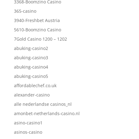
3368-Boomzino Casino
365-casino
3940-Freshbet Austria
5610-Boomzino Casino
7Gold Casino 1200 – 1202
abuking-casino2
abuking-casino3
abuking-casino4
abuking-casino5
affordablechef.co.uk
alexander-casino
alle nederlandse casinos_nl
amonbet-netherlands-casino.nl
asino-casino1
asinos-casino