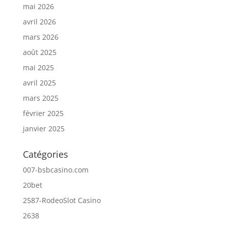
mai 2026
avril 2026
mars 2026
août 2025
mai 2025
avril 2025
mars 2025
février 2025
janvier 2025
Catégories
007-bsbcasino.com
20bet
2587-RodeoSlot Casino
2638