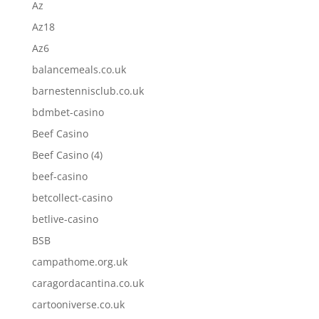
Az
Az18
Az6
balancemeals.co.uk
barnestennisclub.co.uk
bdmbet-casino
Beef Casino
Beef Casino (4)
beef-casino
betcollect-casino
betlive-casino
BSB
campathome.org.uk
caragordacantina.co.uk
cartooniverse.co.uk