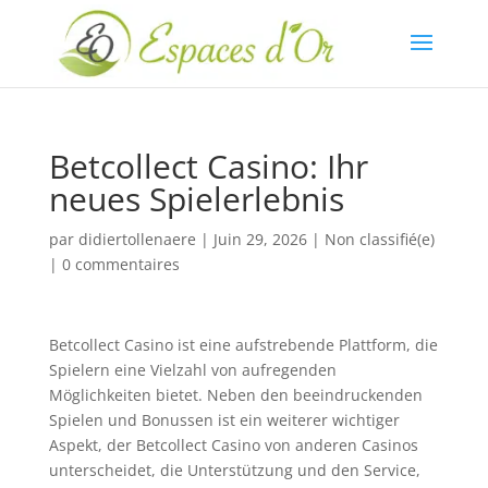
Betcollect Casino: Ihr
neues Spielerlebnis
par
didiertollenaere
|
Juin 29, 2026
|
Non classifié(e)
|
0 commentaires
Betcollect Casino ist eine aufstrebende Plattform, die
Spielern eine Vielzahl von aufregenden
Möglichkeiten bietet. Neben den beeindruckenden
Spielen und Bonussen ist ein weiterer wichtiger
Aspekt, der Betcollect Casino von anderen Casinos
unterscheidet, die Unterstützung und den Service,