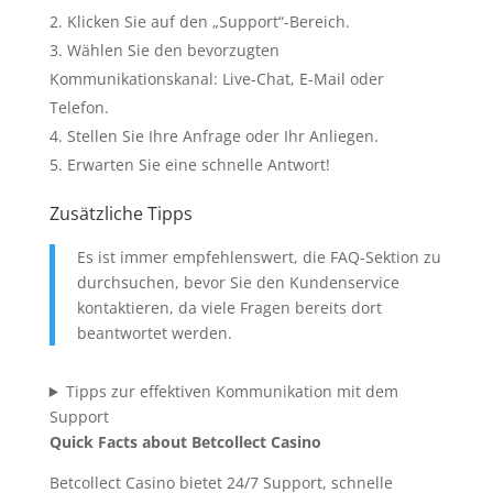
Klicken Sie auf den „Support“-Bereich.
Wählen Sie den bevorzugten
Kommunikationskanal: Live-Chat, E-Mail oder
Telefon.
Stellen Sie Ihre Anfrage oder Ihr Anliegen.
Erwarten Sie eine schnelle Antwort!
Zusätzliche Tipps
Es ist immer empfehlenswert, die FAQ-Sektion zu
durchsuchen, bevor Sie den Kundenservice
kontaktieren, da viele Fragen bereits dort
beantwortet werden.
Tipps zur effektiven Kommunikation mit dem
Support
Quick Facts about Betcollect Casino
Betcollect Casino bietet 24/7 Support, schnelle