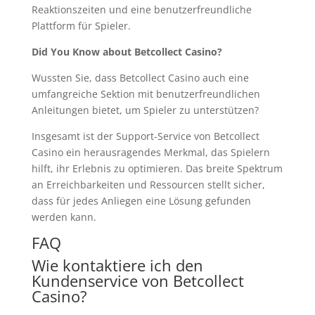
Reaktionszeiten und eine benutzerfreundliche
Plattform für Spieler.
Did You Know about Betcollect Casino?
Wussten Sie, dass Betcollect Casino auch eine
umfangreiche Sektion mit benutzerfreundlichen
Anleitungen bietet, um Spieler zu unterstützen?
Insgesamt ist der Support-Service von Betcollect
Casino ein herausragendes Merkmal, das Spielern
hilft, ihr Erlebnis zu optimieren. Das breite Spektrum
an Erreichbarkeiten und Ressourcen stellt sicher,
dass für jedes Anliegen eine Lösung gefunden
werden kann.
FAQ
Wie kontaktiere ich den
Kundenservice von Betcollect
Casino?