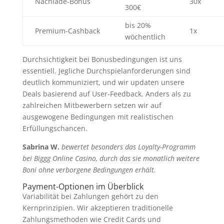
Nachlade-Bonus
30x
300€
bis 20%
Premium-Cashback
1x
wöchentlich
Durchsichtigkeit bei Bonusbedingungen ist uns
essentiell. Jegliche Durchspielanforderungen sind
deutlich kommuniziert, und wir updaten unsere
Deals basierend auf User-Feedback. Anders als zu
zahlreichen Mitbewerbern setzen wir auf
ausgewogene Bedingungen mit realistischen
Erfüllungschancen.
Sabrina W.
bewertet besonders das Loyalty-Programm
bei Biggg Online Casino, durch das sie monatlich weitere
Boni ohne verborgene Bedingungen erhält.
Payment-Optionen im Überblick
Variabilität bei Zahlungen gehört zu den
Kernprinzipien. Wir akzeptieren traditionelle
Zahlungsmethoden wie Credit Cards und