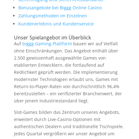
Bonusangebote bei Biggg Online Casino
Zahlungsmethoden im Einzelnen
Kundenerlebnis und Kundenservice
Unser Spielangebot im Überblick
Auf
biggg Gaming-Plattform
bauen wir auf Vielfalt
ohne Einschränkungen. Das Angebot enthält über
2.500 gewissenhaft ausgewählte Games von
etablierten Entwicklern, die fortlaufend auf
Redlichkeit geprüft werden. Die Implementierung
modernster Technologien erlaubt uns, Games mit
Return-to-Player-Raten von durchschnittlich 96,4%
bereitzustellen – ein verifizierter Branchenwert, der
über jenem Industriestandard liegt.
Slot-Games bilden das Zentrum unseres Angebots,
erweitert durch Live-Casino-Optionen mit
authentischen Dealern und traditionelle Tischspiele.
Jedes Quartal vergrößern wir unser Angebot um