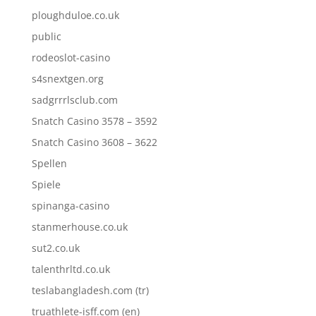
ploughduloe.co.uk
public
rodeoslot-casino
s4snextgen.org
sadgrrrlsclub.com
Snatch Casino 3578 – 3592
Snatch Casino 3608 – 3622
Spellen
Spiele
spinanga-casino
stanmerhouse.co.uk
sut2.co.uk
talenthrltd.co.uk
teslabangladesh.com (tr)
truathlete-isff.com (en)