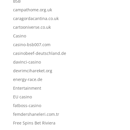
BSB
campathome.org.uk
caragordacantina.co.uk
cartooniverse.co.uk
Casino
casino-bsb007.com
casinobeef-deutschland.de
davinci-casino
devrimcihareket.org
energy-race.de
Entertainment
EU casino
fatboss-casino
femdershaneleri.com.tr
Free Spins Bet Riviera