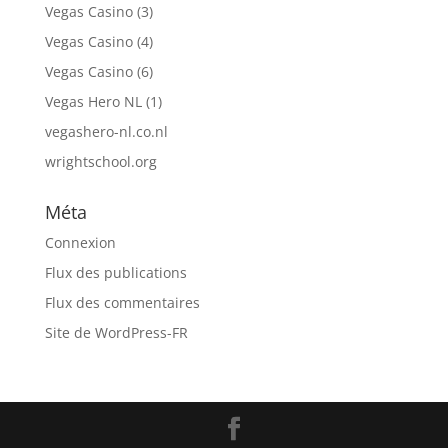
Vegas Casino (3)
Vegas Casino (4)
Vegas Casino (6)
Vegas Hero NL (1)
vegashero-nl.co.nl
wrightschool.org
Méta
Connexion
Flux des publications
Flux des commentaires
Site de WordPress-FR