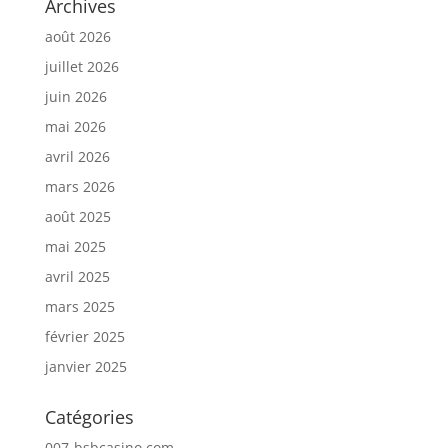
Archives
août 2026
juillet 2026
juin 2026
mai 2026
avril 2026
mars 2026
août 2025
mai 2025
avril 2025
mars 2025
février 2025
janvier 2025
Catégories
007-bsbcasino.com