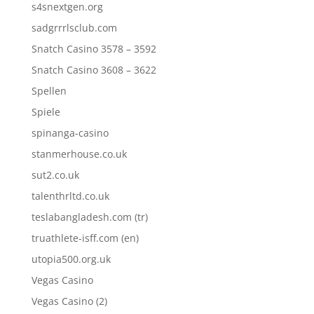
s4snextgen.org
sadgrrrlsclub.com
Snatch Casino 3578 – 3592
Snatch Casino 3608 – 3622
Spellen
Spiele
spinanga-casino
stanmerhouse.co.uk
sut2.co.uk
talenthrltd.co.uk
teslabangladesh.com (tr)
truathlete-isff.com (en)
utopia500.org.uk
Vegas Casino
Vegas Casino (2)