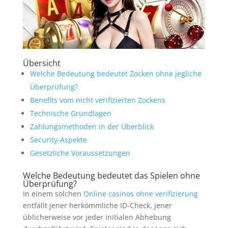
Übersicht
Welche Bedeutung bedeutet Zocken ohne jegliche
Überprüfung?
Benefits vom nicht verifizierten Zockens
Technische Grundlagen
Zahlungsmethoden in der Überblick
Security-Aspekte
Gesetzliche Voraussetzungen
Welche Bedeutung bedeutet das Spielen ohne
Überprüfung?
In einem solchen
Online casinos ohne verifizierung
entfällt jener herkömmliche ID-Check, jener
üblicherweise vor jeder initialen Abhebung