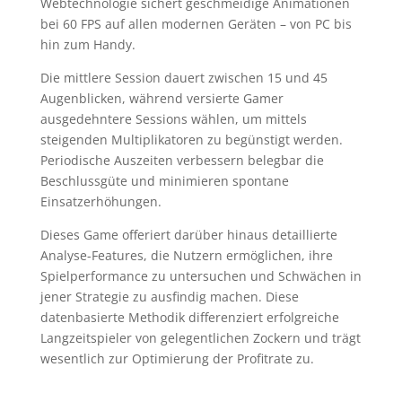
Webtechnologie sichert geschmeidige Animationen
bei 60 FPS auf allen modernen Geräten – von PC bis
hin zum Handy.
Die mittlere Session dauert zwischen 15 und 45
Augenblicken, während versierte Gamer
ausgedehntere Sessions wählen, um mittels
steigenden Multiplikatoren zu begünstigt werden.
Periodische Auszeiten verbessern belegbar die
Beschlussgüte und minimieren spontane
Einsatzerhöhungen.
Dieses Game offeriert darüber hinaus detaillierte
Analyse-Features, die Nutzern ermöglichen, ihre
Spielperformance zu untersuchen und Schwächen in
jener Strategie zu ausfindig machen. Diese
datenbasierte Methodik differenziert erfolgreiche
Langzeitspieler von gelegentlichen Zockern und trägt
wesentlich zur Optimierung der Profitrate zu.