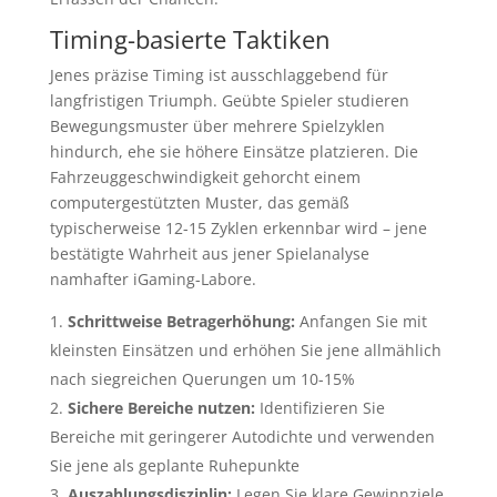
Timing-basierte Taktiken
Jenes präzise Timing ist ausschlaggebend für
langfristigen Triumph. Geübte Spieler studieren
Bewegungsmuster über mehrere Spielzyklen
hindurch, ehe sie höhere Einsätze platzieren. Die
Fahrzeuggeschwindigkeit gehorcht einem
computergestützten Muster, das gemäß
typischerweise 12-15 Zyklen erkennbar wird – jene
bestätigte Wahrheit aus jener Spielanalyse
namhafter iGaming-Labore.
Schrittweise Betragerhöhung:
Anfangen Sie mit
kleinsten Einsätzen und erhöhen Sie jene allmählich
nach siegreichen Querungen um 10-15%
Sichere Bereiche nutzen:
Identifizieren Sie
Bereiche mit geringerer Autodichte und verwenden
Sie jene als geplante Ruhepunkte
Auszahlungsdisziplin:
Legen Sie klare Gewinnziele