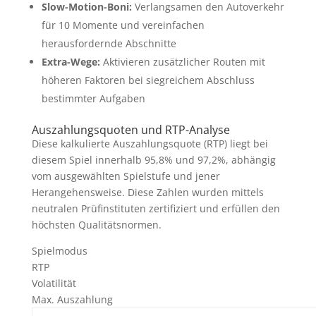
Slow-Motion-Boni:
Verlangsamen den Autoverkehr
für 10 Momente und vereinfachen
herausfordernde Abschnitte
Extra-Wege:
Aktivieren zusätzlicher Routen mit
höheren Faktoren bei siegreichem Abschluss
bestimmter Aufgaben
Auszahlungsquoten und RTP-Analyse
Diese kalkulierte Auszahlungsquote (RTP) liegt bei
diesem Spiel innerhalb 95,8% und 97,2%, abhängig
vom ausgewählten Spielstufe und jener
Herangehensweise. Diese Zahlen wurden mittels
neutralen Prüfinstituten zertifiziert und erfüllen den
höchsten Qualitätsnormen.
Spielmodus
RTP
Volatilität
Max. Auszahlung