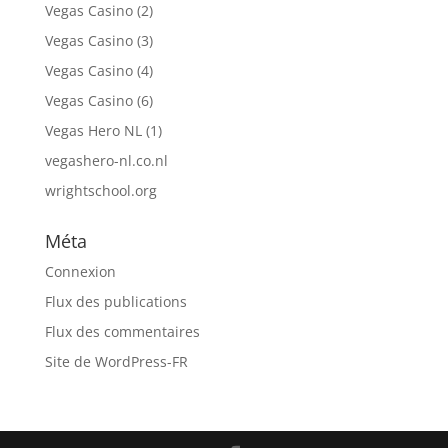
Vegas Casino (2)
Vegas Casino (3)
Vegas Casino (4)
Vegas Casino (6)
Vegas Hero NL (1)
vegashero-nl.co.nl
wrightschool.org
Méta
Connexion
Flux des publications
Flux des commentaires
Site de WordPress-FR