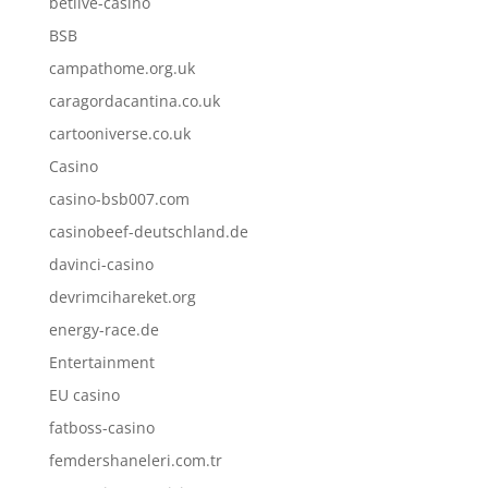
betlive-casino
BSB
campathome.org.uk
caragordacantina.co.uk
cartooniverse.co.uk
Casino
casino-bsb007.com
casinobeef-deutschland.de
davinci-casino
devrimcihareket.org
energy-race.de
Entertainment
EU casino
fatboss-casino
femdershaneleri.com.tr