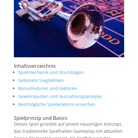
Inhaltsverzeichnis
Spielmechanik und Grundlagen
Getestete Siegtaktiken
Bonusfeatures und Faktoren
Gewinnquoten und Auszahlungsanalyse
Bestmögliche Spielerlebnis erreichen
Spielprinzip und Basics
Dieses Spiel gründet auf jenem neuartigen Konzept,
das traditionelle Spielhallen-Gameplay mit aktuellen