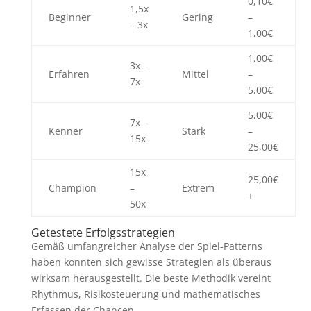
0,10€
1,5x
Beginner
Gering
–
– 3x
1,00€
1,00€
3x –
Erfahren
Mittel
–
7x
5,00€
5,00€
7x –
Kenner
Stark
–
15x
25,00€
15x
25,00€
Champion
–
Extrem
+
50x
Getestete Erfolgsstrategien
Gemäß umfangreicher Analyse der Spiel-Patterns
haben konnten sich gewisse Strategien als überaus
wirksam herausgestellt. Die beste Methodik vereint
Rhythmus, Risikosteuerung und mathematisches
Erfassen der Chancen.