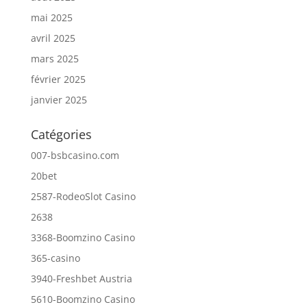
mai 2025
avril 2025
mars 2025
février 2025
janvier 2025
Catégories
007-bsbcasino.com
20bet
2587-RodeoSlot Casino
2638
3368-Boomzino Casino
365-casino
3940-Freshbet Austria
5610-Boomzino Casino