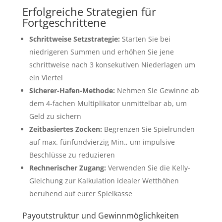
Erfolgreiche Strategien für
Fortgeschrittene
Schrittweise Setzstrategie:
Starten Sie bei
niedrigeren Summen und erhöhen Sie jene
schrittweise nach 3 konsekutiven Niederlagen um
ein Viertel
Sicherer-Hafen-Methode:
Nehmen Sie Gewinne ab
dem 4-fachen Multiplikator unmittelbar ab, um
Geld zu sichern
Zeitbasiertes Zocken:
Begrenzen Sie Spielrunden
auf max. fünfundvierzig Min., um impulsive
Beschlüsse zu reduzieren
Rechnerischer Zugang:
Verwenden Sie die Kelly-
Gleichung zur Kalkulation idealer Wetthöhen
beruhend auf eurer Spielkasse
Payoutstruktur und Gewinnmöglichkeiten