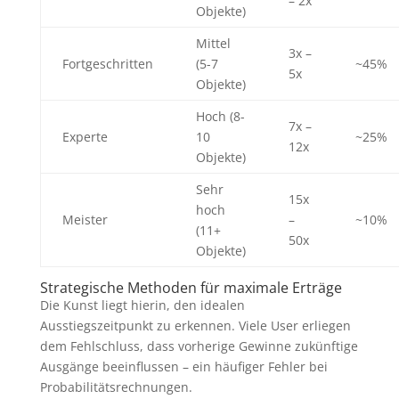
– 2x
Objekte)
Mittel
3x –
Fortgeschritten
(5-7
~45%
5x
Objekte)
Hoch (8-
7x –
Experte
10
~25%
12x
Objekte)
Sehr
15x
hoch
Meister
–
~10%
(11+
50x
Objekte)
Strategische Methoden für maximale Erträge
Die Kunst liegt hierin, den idealen
Ausstiegszeitpunkt zu erkennen. Viele User erliegen
dem Fehlschluss, dass vorherige Gewinne zukünftige
Ausgänge beeinflussen – ein häufiger Fehler bei
Probabilitätsrechnungen.