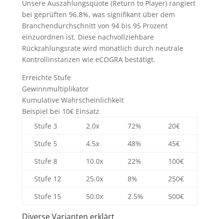
Unsere Auszahlungsquote (Return to Player) rangiert
bei geprüften 96.8%, was signifikant über dem
Branchendurchschnitt von 94 bis 95 Prozent
einzuordnen ist. Diese nachvollziehbare
Rückzahlungsrate wird monatlich durch neutrale
Kontrollinstanzen wie eCOGRA bestätigt.
Erreichte Stufe
Gewinnmultiplikator
Kumulative Wahrscheinlichkeit
Beispiel bei 10€ Einsatz
Stufe 3
2.0x
72%
20€
Stufe 5
4.5x
48%
45€
Stufe 8
10.0x
22%
100€
Stufe 12
25.0x
8%
250€
Stufe 15
50.0x
2.5%
500€
Diverse Varianten erklärt