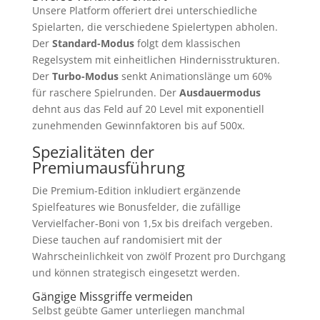
Unsere Platform offeriert drei unterschiedliche
Spielarten, die verschiedene Spielertypen abholen.
Der
Standard-Modus
folgt dem klassischen
Regelsystem mit einheitlichen Hindernisstrukturen.
Der
Turbo-Modus
senkt Animationslänge um 60%
für raschere Spielrunden. Der
Ausdauermodus
dehnt aus das Feld auf 20 Level mit exponentiell
zunehmenden Gewinnfaktoren bis auf 500x.
Spezialitäten der
Premiumausführung
Die Premium-Edition inkludiert ergänzende
Spielfeatures wie Bonusfelder, die zufällige
Vervielfacher-Boni von 1,5x bis dreifach vergeben.
Diese tauchen auf randomisiert mit der
Wahrscheinlichkeit von zwölf Prozent pro Durchgang
und können strategisch eingesetzt werden.
Gängige Missgriffe vermeiden
Selbst geübte Gamer unterliegen manchmal