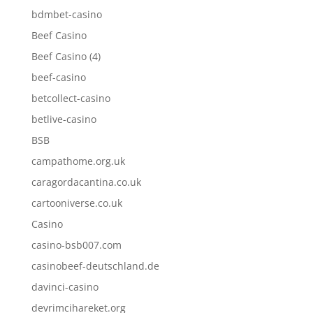
bdmbet-casino
Beef Casino
Beef Casino (4)
beef-casino
betcollect-casino
betlive-casino
BSB
campathome.org.uk
caragordacantina.co.uk
cartooniverse.co.uk
Casino
casino-bsb007.com
casinobeef-deutschland.de
davinci-casino
devrimcihareket.org