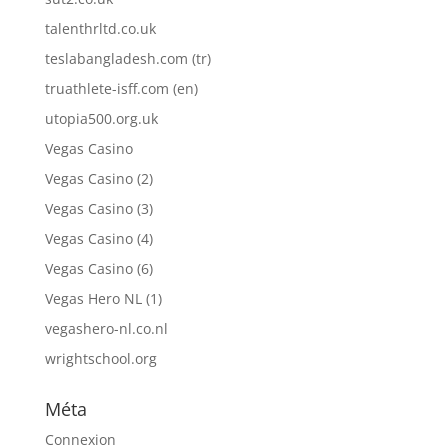
talenthrltd.co.uk
teslabangladesh.com (tr)
truathlete-isff.com (en)
utopia500.org.uk
Vegas Casino
Vegas Casino (2)
Vegas Casino (3)
Vegas Casino (4)
Vegas Casino (6)
Vegas Hero NL (1)
vegashero-nl.co.nl
wrightschool.org
Méta
Connexion