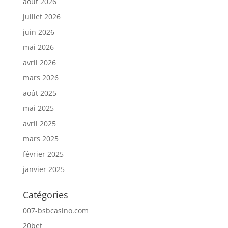
août 2026
juillet 2026
juin 2026
mai 2026
avril 2026
mars 2026
août 2025
mai 2025
avril 2025
mars 2025
février 2025
janvier 2025
Catégories
007-bsbcasino.com
20bet