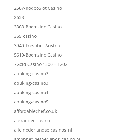
2587-RodeoSlot Casino
2638
3368-Boomzino Casino
365-casino
3940-Freshbet Austria
5610-Boomzino Casino
7Gold Casino 1200 – 1202
abuking-casino2
abuking-casino3
abuking-casino4
abuking-casino5
affordablechef.co.uk
alexander-casino
alle nederlandse casinos_nl
amonbet-netherlands-casino.nl