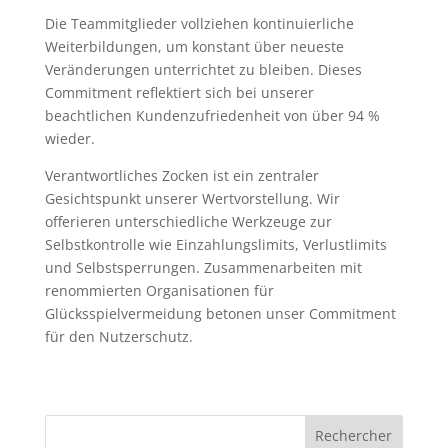
Die Teammitglieder vollziehen kontinuierliche
Weiterbildungen, um konstant über neueste
Veränderungen unterrichtet zu bleiben. Dieses
Commitment reflektiert sich bei unserer
beachtlichen Kundenzufriedenheit von über 94 %
wieder.
Verantwortliches Zocken ist ein zentraler
Gesichtspunkt unserer Wertvorstellung. Wir
offerieren unterschiedliche Werkzeuge zur
Selbstkontrolle wie Einzahlungslimits, Verlustlimits
und Selbstsperrungen. Zusammenarbeiten mit
renommierten Organisationen für
Glücksspielvermeidung betonen unser Commitment
für den Nutzerschutz.