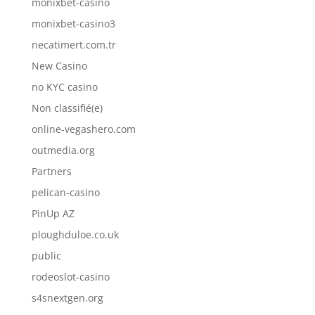
monixbet-casino
monixbet-casino3
necatimert.com.tr
New Casino
no KYC casino
Non classifié(e)
online-vegashero.com
outmedia.org
Partners
pelican-casino
PinUp AZ
ploughduloe.co.uk
public
rodeoslot-casino
s4snextgen.org