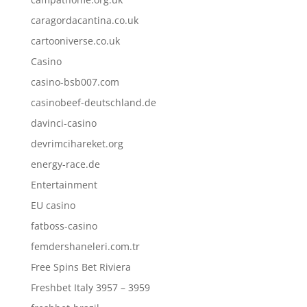
caragordacantina.co.uk
cartooniverse.co.uk
Casino
casino-bsb007.com
casinobeef-deutschland.de
davinci-casino
devrimcihareket.org
energy-race.de
Entertainment
EU casino
fatboss-casino
femdershaneleri.com.tr
Free Spins Bet Riviera
Freshbet Italy 3957 – 3959