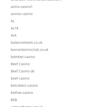
asino-casino1
asinos-casino
Az
Az18
Az6
balancemeals.co.uk
barnestennisclub.co.uk
bdmbet-casino
Beef Casino
Beef Casino (4)
beef-casino
betcollect-casino
betlive-casino
BSB
campathome.org.uk