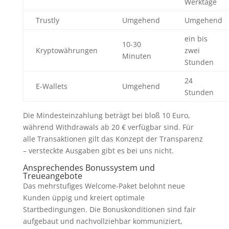
Werktage
Trustly
Umgehend
Umgehend
ein bis
10-30
Kryptowährungen
zwei
Minuten
Stunden
24
E-Wallets
Umgehend
Stunden
Die Mindesteinzahlung beträgt bei bloß 10 Euro,
während Withdrawals ab 20 € verfügbar sind. Für
alle Transaktionen gilt das Konzept der Transparenz
– versteckte Ausgaben gibt es bei uns nicht.
Ansprechendes Bonussystem und
Treueangebote
Das mehrstufiges Welcome-Paket belohnt neue
Kunden üppig und kreiert optimale
Startbedingungen. Die Bonuskonditionen sind fair
aufgebaut und nachvollziehbar kommuniziert,