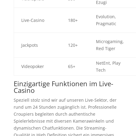
Ezugi
Evolution,
Live-Casino
180+
Pragmatic
Microgaming,
Jackpots
120+
Red Tiger
NetEnt, Play
Videopoker
65+
Tech
Einzigartige Funktionen im Live-
Casino
Speziell stolz sind wir auf unseren Live-Sektor, der
rund um 24 Stunden zugänglich ist. Professionelle
Croupiers begleiten durch authentische
Spielerlebnisse mit diversen Kamerawinkeln und
dynamischen Chatfunktionen. Die Streaming-
Qualität in High Definition sichert ein immersives