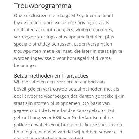
Trouwprogramma
Onze exclusieve meerlaags VIP systeem beloont
loyale spelers door exclusieve privileges zoals
dedicated accountmanagers, vlottere opnames,
verhoogde stortings- plus opnamelimieten, plus
speciale birthday bonussen. Leden verzamelen
trouwpunten met elke inzet, die later in staat zijn te
worden ingewisseld voor bonusgeld of diverse
beloningen.
Betaalmethoden en Transacties
Wij hier bieden een zeer breed aanbod aan
beveiligde en vertrouwde betaalmethoden met als
doel ervoor te waarborgen dat klanten gemakkelijk in
staat zijn storten plus opnemen. Op basis van
gegevens uit de Nederlandse Kansspelautoriteit
gebruikt ongeveer 68% van Nederlandse online
gokkers e-wallets voor hun eerste keuze voor casino
betalingen, een gegeven dat wij hebben verwerkt in
ons uitgebreide betalingsaanbod.