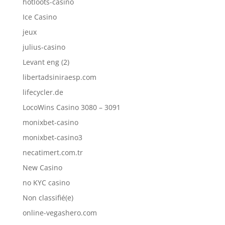
hotloots-casino
Ice Casino
jeux
julius-casino
Levant eng (2)
libertadsiniraesp.com
lifecycler.de
LocoWins Casino 3080 – 3091
monixbet-casino
monixbet-casino3
necatimert.com.tr
New Casino
no KYC casino
Non classifié(e)
online-vegashero.com