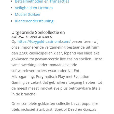
Betaalmethoden en Transacties
Veiligheid en Licenties
Mobiel Gokken
Klantenondersteuning
Uitgebreide Spelcollectie en
Softwareleveranciers
Op
https://foxygold-casino-nl.com/
presenteren wij
onze imponerende verzameling bestaande uit ruim
dan 2.500 casinospellen klaar, lopend van klassieke
gokkasten tot geavanceerde live casino spellen. Onze
samenwerking onder toonaangevende
softwareleveranciers waaronder NetEnt,
Microgaming, Pragmatisch Play met Evolution
Gaming verzekert dat gebruikers toegang hebben tot
de meest meest innovatieve plus betrouwbare titels
in de branche.
Onze complete gokkasten collectie bevat populaire
titels inclusief Starburst, Boek of Dead en Gonzo’s