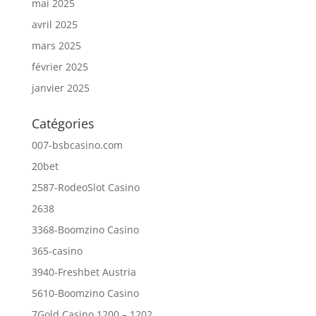
mai 2025
avril 2025
mars 2025
février 2025
janvier 2025
Catégories
007-bsbcasino.com
20bet
2587-RodeoSlot Casino
2638
3368-Boomzino Casino
365-casino
3940-Freshbet Austria
5610-Boomzino Casino
7Gold Casino 1200 – 1202