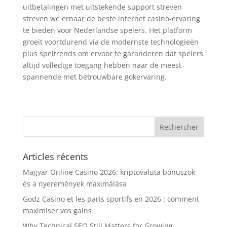
uitbetalingen met uitstekende support streven
streven we ernaar de beste internet casino-ervaring
te bieden voor Nederlandse spelers. Het platform
groeit voortdurend via de modernste technologieën
plus speltrends om ervoor te garanderen dat spelers
altijd volledige toegang hebben naar de meest
spannende met betrouwbare gokervaring.
Articles récents
Magyar Online Casino 2026: kriptovaluta bónuszok
és a nyeremények maximálása
Godz Casino et les paris sportifs en 2026 : comment
maximiser vos gains
Why Technical SEO Still Matters for Growing