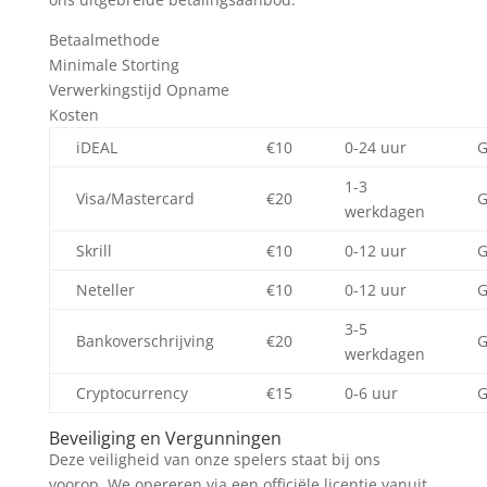
Betaalmethode
Minimale Storting
Verwerkingstijd Opname
Kosten
iDEAL
€10
0-24 uur
G
1-3
Visa/Mastercard
€20
G
werkdagen
Skrill
€10
0-12 uur
G
Neteller
€10
0-12 uur
G
3-5
Bankoverschrijving
€20
G
werkdagen
Cryptocurrency
€15
0-6 uur
G
Beveiliging en Vergunningen
Deze veiligheid van onze spelers staat bij ons
voorop. We opereren via een officiële licentie vanuit