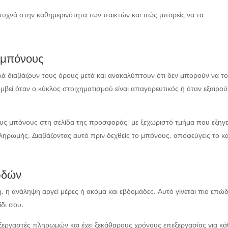
συχνά στην καθημερινότητα των παικτών και πώς μπορείς να τα
 μπόνους
λά διαβάζουν τους όρους μετά και ανακαλύπτουν ότι δεν μπορούν να τ
μβεί όταν ο κύκλος στοιχηματισμού είναι απαγορευτικός ή όταν εξαιρού
ους μπόνους στη σελίδα της προσφοράς, με ξεχωριστό τμήμα που εξηγε
πληρωμής. Διαβάζοντας αυτό πριν δεχθείς το μπόνους, αποφεύγεις το κ
ρδών
, η ανάληψη αργεί μέρες ή ακόμα και εβδομάδες. Αυτό γίνεται πιο επώ
ίδι σου.
εξεργαστές πληρωμών και έχει ξεκάθαρους χρόνους επεξεργασίας για κά