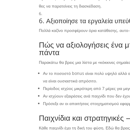
θες να παρατείνεις τη διασκέδαση.
6. Αξιοποίησε τα εργαλεία υπεύ
Πολλά καζίνο προσφέρουν όρια κατάθεσης, αυτο-απ
Πώς να αξιολογήσεις ένα μ
πάντα
Παρακάτω θα βρεις μια λίστα με «κόκκινες σημαίε
Αν το ποσοστό bonus είναι πολύ υψηλό αλλά ο 
να είναι ουσιαστικά απρόσιτο.
Περίοδος ισχύος μικρότερη από 7 μέρες για με
Αν ισχύουν εξαιρέσεις ανά παιχνίδι που δεν έχο
Πρόσεξε αν οι απαιτήσεις στοιχηματισμού εφα
Παιχνίδια και στρατηγικές —
Κάθε παιχνίδι έχει τη δική του φύση. Εδώ θα βρει