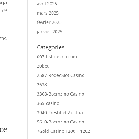
ί με
avril 2025
 για
mars 2025
février 2025
janvier 2025
σης,
Catégories
007-bsbcasino.com
20bet
2587-RodeoSlot Casino
2638
3368-Boomzino Casino
365-casino
3940-Freshbet Austria
5610-Boomzino Casino
Ice
7Gold Casino 1200 – 1202