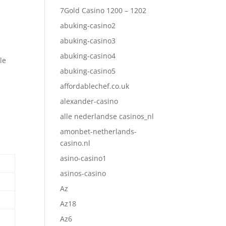
7Gold Casino 1200 – 1202
abuking-casino2
abuking-casino3
abuking-casino4
le
abuking-casino5
affordablechef.co.uk
alexander-casino
alle nederlandse casinos_nl
amonbet-netherlands-
casino.nl
asino-casino1
asinos-casino
Az
Az18
Az6