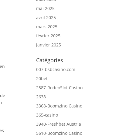
mai 2025
avril 2025
mars 2025
n
février 2025
janvier 2025
t
Catégories
een
007-bsbcasino.com
20bet
2587-RodeoSlot Casino
nde
2638
on
3368-Boomzino Casino
.
365-casino
3940-Freshbet Austria
es
5610-Boomzino Casino