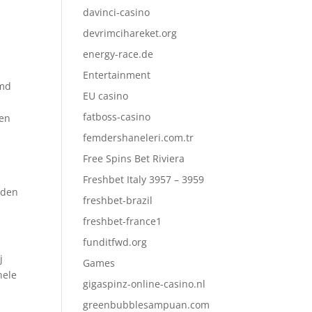
davinci-casino
devrimcihareket.org
energy-race.de
Entertainment
rmd
EU casino
n
fatboss-casino
 en
femdershaneleri.com.tr
Free Spins Bet Riviera
t
Freshbet Italy 3957 – 3959
rden
freshbet-brazil
freshbet-france1
funditfwd.org
j
Games
nele
gigaspinz-online-casino.nl
greenbubblesampuan.com