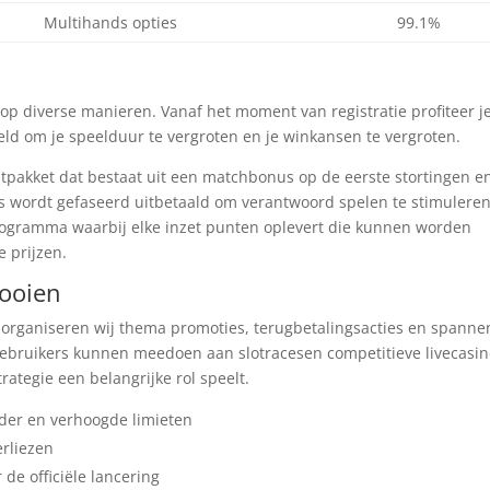
Multihands opties
99.1%
p diverse manieren. Vanaf het moment van registratie profiteer j
eld om je speelduur te vergroten en je winkansen te vergroten.
pakket dat bestaat uit een matchbonus op de eerste stortingen e
us wordt gefaseerd uitbetaald om verantwoord spelen te stimuleren
ogramma waarbij elke inzet punten oplevert die kunnen worden
e prijzen.
nooien
ek organiseren wij thema promoties, terugbetalingsacties en spann
 Gebruikers kunnen meedoen aan slotracesen competitieve livecasi
rategie een belangrijke rol speelt.
der en verhoogde limieten
erliezen
de officiële lancering