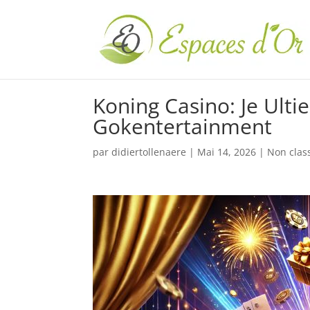
Koning Casino: Je Ult
Gokentertainment
par
didiertollenaere
|
Mai 14, 2026
|
Non class