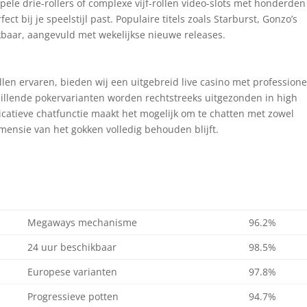
ele drie-rollers of complexe vijf-rollen video-slots met honderden
fect bij je speelstijl past. Populaire titels zoals Starburst, Gonzo’s
baar, aangevuld met wekelijkse nieuwe releases.
llen ervaren, bieden wij een uitgebreid live casino met professione
chillende pokervarianten worden rechtstreeks uitgezonden in high
icatieve chatfunctie maakt het mogelijk om te chatten met zowel
imensie van het gokken volledig behouden blijft.
Megaways mechanisme
96.2%
24 uur beschikbaar
98.5%
Europese varianten
97.8%
Progressieve potten
94.7%