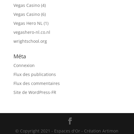
Vegas Casino (4)
Vegas Casino (6)
Vegas Hero NL (1)
vegashero-nl.co.nl
wrightschool.org
Méta
Connexion
Flux des publications
Flux des commentaires
Site de WordPress-FR
© Copyright 2021 - Espaces d'Or - Création
Artimon