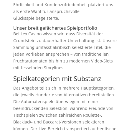
Ehrlichkeit und Kundenzufriedenheit platziert uns
als erste Wahl für anspruchsvolle
Glücksspielbegeisterte.
Unser breit gefächertes Spielportfolio
Bei Lex Casino wissen wir, dass Diversität der
Grundstein zu dauerhafter Unterhaltung ist. Unsere
Sammlung umfasst akribisch selektierte Titel, die
jeden Vorlieben ansprechen – von traditionellen
Fruchtautomaten bis hin zu modernen Video-Slots
mit fesselnden Storylines.
Spielkategorien mit Substanz
Das Angebot teilt sich in mehrere Hauptkategorien,
die jeweils Hunderte von Alternativen bereitstellen.
Die Automatenspiele überwiegen mit einer
beeindruckenden Selektion, während Freunde von
Tischspielen zwischen zahlreichen Roulette-,
Blackjack- und Baccarat-Versionen selektieren
können. Der Live-Bereich transportiert authentische