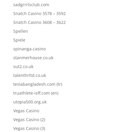
sadgrrrlsclub.com
Snatch Casino 3578 – 3592
Snatch Casino 3608 – 3622
Spellen
Spiele
spinanga-casino
stanmerhouse.co.uk
sut2.co.uk
talenthrltd.co.uk
teslabangladesh.com (tr)
truathlete-isff.com (en)
utopia500.org.uk
Vegas Casino
Vegas Casino (2)
Vegas Casino (3)