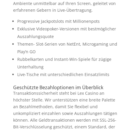
Ambiente unmittelbar auf Ihren Screen, geleitet von
erfahrenen Gebern in Live-Übertragung.
Progressive Jackpotslots mit Millionenpots
Exklusive Videopoker-Versionen mit bestmöglicher
Auszahlungsquote
Themen- Slot-Serien von NetEnt, Microgaming und
Play’n GO
Rubbelkarten und Instant-Win-Spiele für zügige
Unterhaltung
Live-Tische mit unterschiedlichen Einsatzlimits
Geschützte Bezahloptionen im Überblick
Transaktionssicherheit steht bei Lex Casino an
höchster Stelle. Wir unterstützen eine breite Palette
an Bezahlmethoden, damit Sie flexibel und
unkompliziert einzahlen sowie Auszahlungen tätigen
können. Alle Geldtransaktionen werden mit SSL-256-
Bit-Verschlüsselung geschützt, einem Standard, der