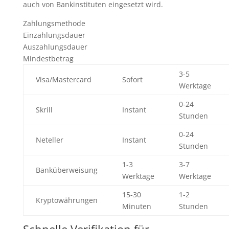
auch von Bankinstituten eingesetzt wird.
Zahlungsmethode
Einzahlungsdauer
Auszahlungsdauer
Mindestbetrag
3-5
Visa/Mastercard
Sofort
Werktage
0-24
Skrill
Instant
Stunden
0-24
Neteller
Instant
Stunden
1-3
3-7
Banküberweisung
Werktage
Werktage
15-30
1-2
Kryptowährungen
Minuten
Stunden