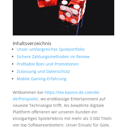
Inhaltsverzeichnis
Unser umfangreiches Spielportfolio
Sichere Zahlungsmethoden im Review
Profitable Boni und Promotionen
Zulassung und Datenschutz
Mobile Gaming-Erfahrung
Willkommen bei
https://lex-kasino-de.com/de-
de/freispiele/
, wo erstklassige Entertainment auf
neueste Technologie trifft. Als bewährte digitale
Plattform offerieren wir unseren Kunden ein
einzigartiges Spielerlebnis mit mehr als 3.500 Titeln
von top Softwareanbietern. Unser Einsatz für Güte,