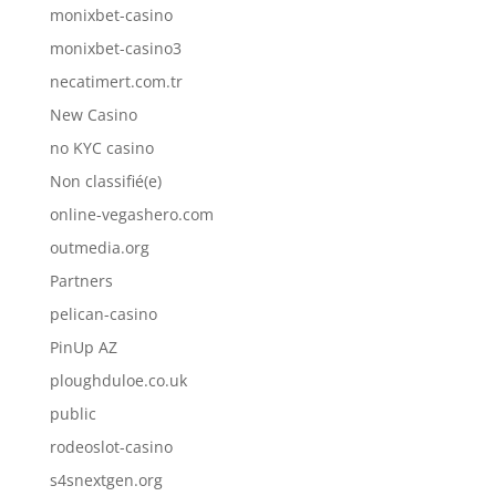
monixbet-casino
monixbet-casino3
necatimert.com.tr
New Casino
no KYC casino
Non classifié(e)
online-vegashero.com
outmedia.org
Partners
pelican-casino
PinUp AZ
ploughduloe.co.uk
public
rodeoslot-casino
s4snextgen.org