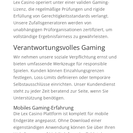
Lex Casino operiert unter einer validen Gaming-
Lizenz, die regelmäßige Prüfungen und rigide
Erfüllung von Gerechtigkeitsstandards verlangt.
Unsere Zufallsgeneratoren werden von
unabhängigen Prüforganisationen zertifiziert, um
vollständige Ergebnisfairness zu gewährleisten.
Verantwortungsvolles Gaming
Wir nehmen unsere soziale Verpflichtung ernst und
bieten umfassende Werkzeuge für responsible
Spielen. Kunden können Einzahlungsgrenzen
festlegen, Loss-Limits definieren oder temporäre
Selbstausschlüsse einrichten. Unser Kundendienst
steht zu jeder Zeit beratend zur Seite, wenn Sie
Unterstützung benötigen.
Mobiles Gaming-Erfahrung
Die Lex Casino Plattform ist komplett für mobile
Endgeräte angepasst. Ohne Download einer
eigenständigen Anwendung können Sie über Ihren