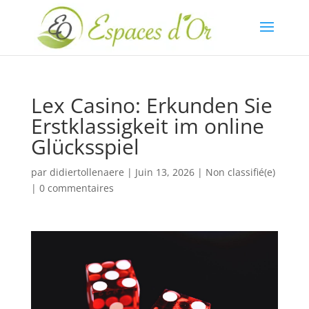
Lex Casino: Erkunden Sie
Erstklassigkeit im online
Glücksspiel
par
didiertollenaere
|
Juin 13, 2026
|
Non classifié(e)
|
0 commentaires