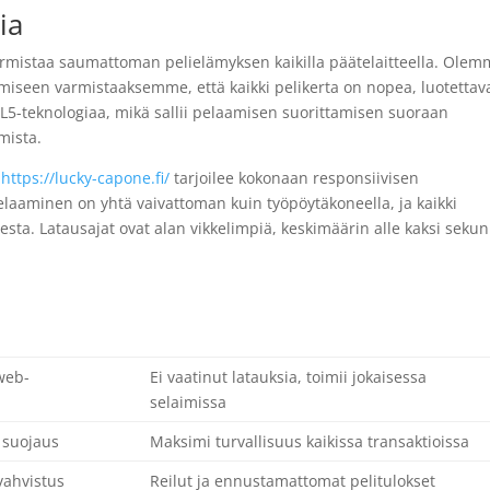
ia
armistaa saumattoman pelielämyksen kaikilla päätelaitteella. Ole
iseen varmistaaksemme, että kaikki pelikerta on nopea, luotettava
L5-teknologiaa, mikä sallii pelaamisen suorittamisen suoraan
mista.
ä
https://lucky-capone.fi/
tarjoilee kokonaan responsiivisen
a pelaaminen on yhtä vaivattoman kuin työpöytäkoneella, ja kaikki
esta. Latausajat ovat alan vikkelimpiä, keskimäärin alle kaksi seku
web-
Ei vaatinut latauksia, toimii jokaisessa
selaimissa
 suojaus
Maksimi turvallisuus kaikissa transaktioissa
vahvistus
Reilut ja ennustamattomat pelitulokset