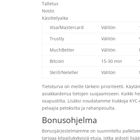
Talletus
Nosto
Käsittelyaika
Visa/Mastercard
Välitön
Trustly
Välitön
MuchBetter
Välitön
Bitcoin
15-30 min
Skrill/Neteller
Välitön
Tietoturva on meille tärkein prioriteetti. Käyt
asiakkaidensa tietojen suojaamiseen. Kaikki hen
osapuolilta. Lisäksi noudatamme tiukkoja KYC
pelaajia petoksilta ja rahanpesulta.
Bonusohjelma
Bonusjärjestelmämme on suunniteltu palkitsem
tarjoaa kilpailukykyisiä etuja, jotka aidosti l