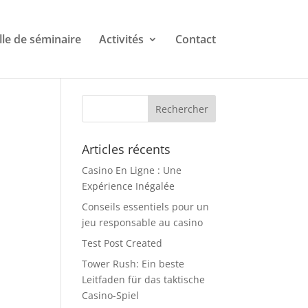
lle de séminaire
Activités
Contact
Articles récents
Casino En Ligne : Une
Expérience Inégalée
Conseils essentiels pour un
jeu responsable au casino
Test Post Created
Tower Rush: Ein beste
Leitfaden für das taktische
Casino-Spiel