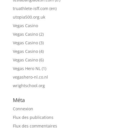
truathlete-isff.com (en)
utopia500.org.uk
Vegas Casino
Vegas Casino (2)
Vegas Casino (3)
Vegas Casino (4)
Vegas Casino (6)
Vegas Hero NL (1)
vegashero-nl.co.nl
wrightschool.org
Méta
Connexion
Flux des publications
Flux des commentaires