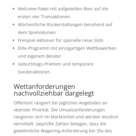
Welcome-Paket mit aufgeteilten Boni auf die
ersten vier Transaktionen
Wöchentliche Rückerstattungen beruhend auf
dem Spielvolumen
Freispiel-Aktionen für spezielle neue Slots
Elite-Programm mit einzigartigen Wettbewerben
und eigenem Berater
Geburtstags-Prämien und temporäre
Sonderaktionen
Wettanforderungen
nachvollziehbar dargelegt
Offenheit rangiert bei jeglichen Angeboten an
oberster Priorität. Die Umsatzanforderungen
rangieren sich im Marktmittel und werden deutlich
vermittelt. Geprüfte Zahlen belegen, dass die
gewöhnliche Wagering-Anforderung bei 35x des