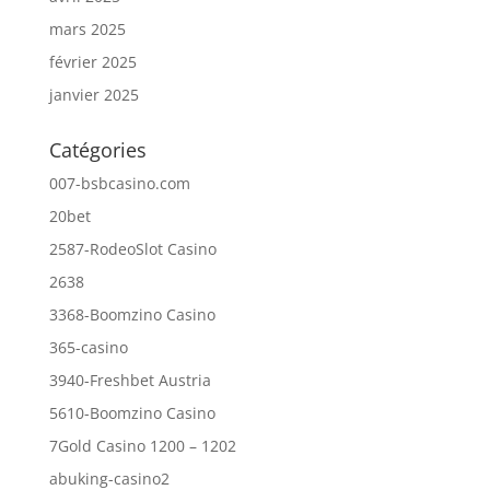
mars 2025
février 2025
janvier 2025
Catégories
007-bsbcasino.com
20bet
2587-RodeoSlot Casino
2638
3368-Boomzino Casino
365-casino
3940-Freshbet Austria
5610-Boomzino Casino
7Gold Casino 1200 – 1202
abuking-casino2