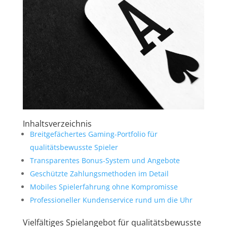
Inhaltsverzeichnis
Breitgefächertes Gaming-Portfolio für
qualitätsbewusste Spieler
Transparentes Bonus-System und Angebote
Geschützte Zahlungsmethoden im Detail
Mobiles Spielerfahrung ohne Kompromisse
Professioneller Kundenservice rund um die Uhr
Vielfältiges Spielangebot für qualitätsbewusste