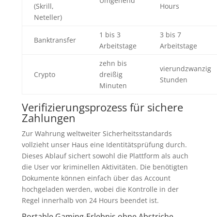
Umgehend
(Skrill,
Hours
Neteller)
1 bis 3
3 bis 7
Banktransfer
Arbeitstage
Arbeitstage
zehn bis
vierundzwanzig
Crypto
dreißig
Stunden
Minuten
Verifizierungsprozess für sichere
Zahlungen
Zur Wahrung weltweiter Sicherheitsstandards
vollzieht unser Haus eine Identitätsprüfung durch.
Dieses Ablauf sichert sowohl die Plattform als auch
die User vor kriminellen Aktivitäten. Die benötigten
Dokumente können einfach über das Account
hochgeladen werden, wobei die Kontrolle in der
Regel innerhalb von 24 Hours beendet ist.
Portable Gaming-Erlebnis ohne Abstriche