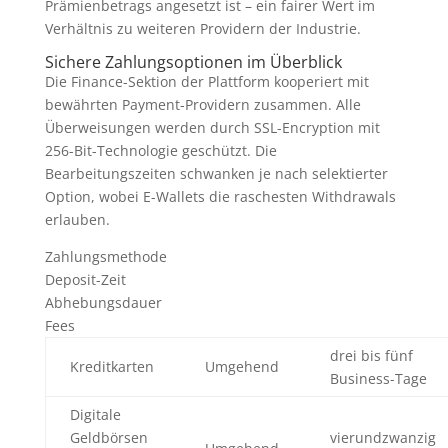
Prämienbetrags angesetzt ist – ein fairer Wert im
Verhältnis zu weiteren Providern der Industrie.
Sichere Zahlungsoptionen im Überblick
Die Finance-Sektion der Plattform kooperiert mit
bewährten Payment-Providern zusammen. Alle
Überweisungen werden durch SSL-Encryption mit
256-Bit-Technologie geschützt. Die
Bearbeitungszeiten schwanken je nach selektierter
Option, wobei E-Wallets die raschesten Withdrawals
erlauben.
Zahlungsmethode
Deposit-Zeit
Abhebungsdauer
Fees
drei bis fünf
Kreditkarten
Umgehend
Business-Tage
Digitale
Geldbörsen
vierundzwanzig