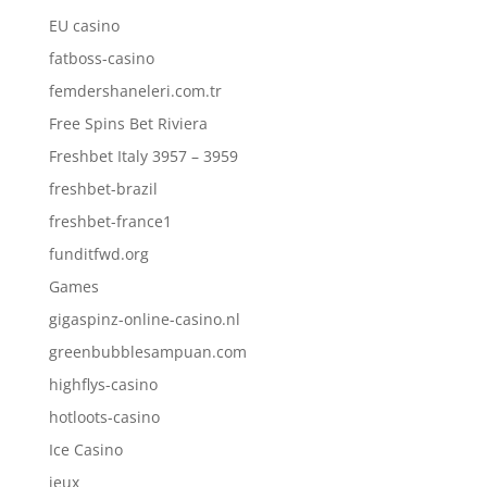
EU casino
fatboss-casino
femdershaneleri.com.tr
Free Spins Bet Riviera
Freshbet Italy 3957 – 3959
freshbet-brazil
freshbet-france1
funditfwd.org
Games
gigaspinz-online-casino.nl
greenbubblesampuan.com
highflys-casino
hotloots-casino
Ice Casino
jeux