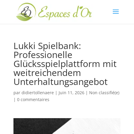
Lukki Spielbank:
Professionelle
Glücksspielplattform mit
weitreichendem
Unterhaltungsangebot
par
didiertollenaere
|
Juin 11, 2026
|
Non classifié(e)
|
0 commentaires