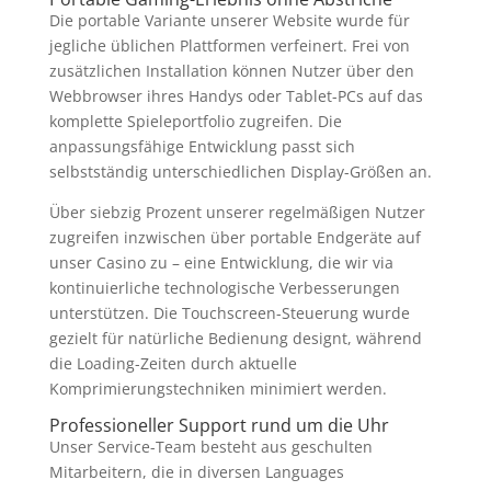
Die portable Variante unserer Website wurde für
jegliche üblichen Plattformen verfeinert. Frei von
zusätzlichen Installation können Nutzer über den
Webbrowser ihres Handys oder Tablet-PCs auf das
komplette Spieleportfolio zugreifen. Die
anpassungsfähige Entwicklung passt sich
selbstständig unterschiedlichen Display-Größen an.
Über siebzig Prozent unserer regelmäßigen Nutzer
zugreifen inzwischen über portable Endgeräte auf
unser Casino zu – eine Entwicklung, die wir via
kontinuierliche technologische Verbesserungen
unterstützen. Die Touchscreen-Steuerung wurde
gezielt für natürliche Bedienung designt, während
die Loading-Zeiten durch aktuelle
Komprimierungstechniken minimiert werden.
Professioneller Support rund um die Uhr
Unser Service-Team besteht aus geschulten
Mitarbeitern, die in diversen Languages