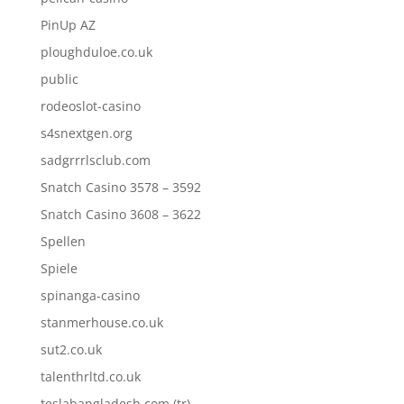
PinUp AZ
ploughduloe.co.uk
public
rodeoslot-casino
s4snextgen.org
sadgrrrlsclub.com
Snatch Casino 3578 – 3592
Snatch Casino 3608 – 3622
Spellen
Spiele
spinanga-casino
stanmerhouse.co.uk
sut2.co.uk
talenthrltd.co.uk
teslabangladesh.com (tr)