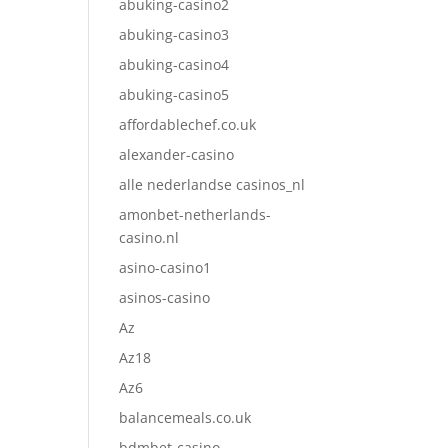
abuking-casino2
abuking-casino3
abuking-casino4
abuking-casino5
affordablechef.co.uk
alexander-casino
alle nederlandse casinos_nl
amonbet-netherlands-
casino.nl
asino-casino1
asinos-casino
Az
Az18
Az6
balancemeals.co.uk
bdmbet-casino