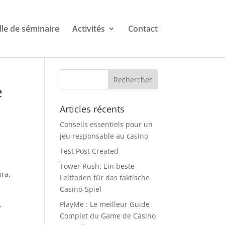
lle de séminaire
Activités
Contact
e
Articles récents
Conseils essentiels pour un
jeu responsable au casino
Test Post Created
Tower Rush: Ein beste
nra,
Leitfaden für das taktische
Casino-Spiel
,
PlayMe : Le meilleur Guide
Complet du Game de Casino