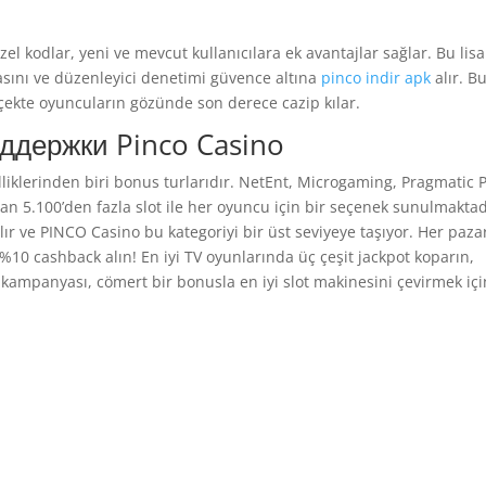
el kodlar, yeni ve mevcut kullanıcılara ek avantajlar sağlar. Bu lisa
asını ve düzenleyici denetimi güvence altına
pinco indir apk
alır. B
lçekte oyuncuların gözünde son derece cazip kılar.
оддержки Pinco Casino
liklerinden biri bonus turlarıdır. NetEnt, Microgaming, Pragmatic P
an 5.100’den fazla slot ile her oyuncu için bir seçenek sunulmaktad
ır ve PINCO Casino bu kategoriyi bir üst seviyeye taşıyor. Her paza
10 cashback alın! En iyi TV oyunlarında üç çeşit jackpot koparın,
kampanyası, cömert bir bonusla en iyi slot makinesini çevirmek içi