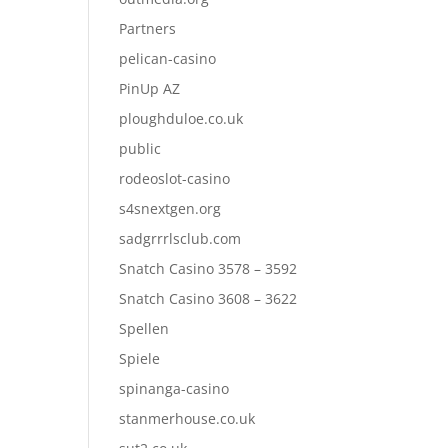
Partners
pelican-casino
PinUp AZ
ploughduloe.co.uk
public
rodeoslot-casino
s4snextgen.org
sadgrrrlsclub.com
Snatch Casino 3578 – 3592
Snatch Casino 3608 – 3622
Spellen
Spiele
spinanga-casino
stanmerhouse.co.uk