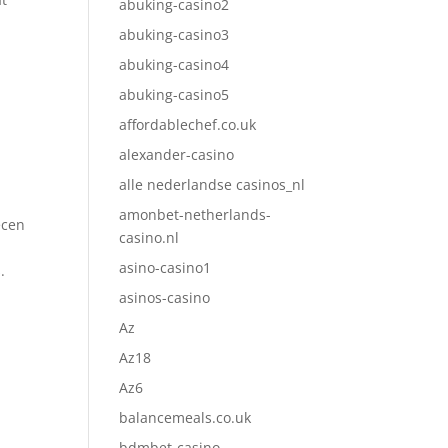
abuking-casino2
abuking-casino3
abuking-casino4
abuking-casino5
affordablechef.co.uk
alexander-casino
alle nederlandse casinos_nl
amonbet-netherlands-
ecen
casino.nl
asino-casino1
.
asinos-casino
Az
Az18
Az6
balancemeals.co.uk
bdmbet-casino