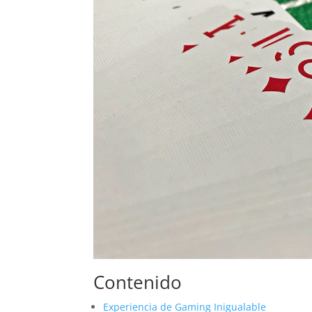
Contenido
Experiencia de Gaming Inigualable