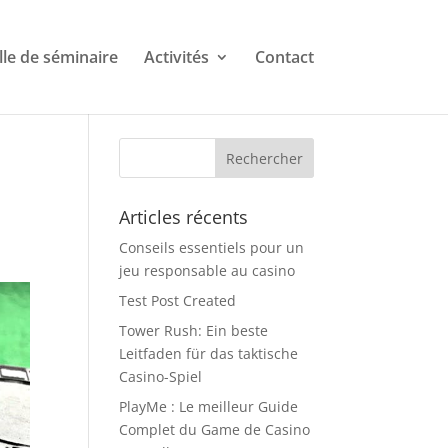
lle de séminaire
Activités
Contact
Articles récents
Conseils essentiels pour un
jeu responsable au casino
Test Post Created
Tower Rush: Ein beste
Leitfaden für das taktische
Casino-Spiel
PlayMe : Le meilleur Guide
Complet du Game de Casino