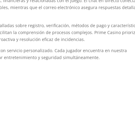
 financieras y relacionadas con el juego. El chat en directo conect
les, mientras que el correo electrónico asegura respuestas detall
ladas sobre registro, verificación, métodos de pago y característi
acilitan la comprensión de procesos complejos. Prime Casino prioriz
oactiva y resolución eficaz de incidencias.
 con servicio personalizado. Cada jugador encuentra en nuestra
r entretenimiento y seguridad simultáneamente.