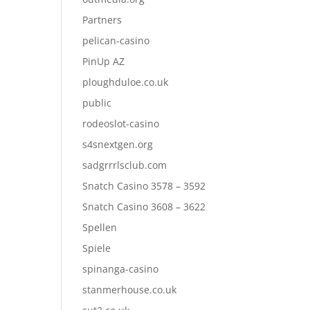
Partners
pelican-casino
PinUp AZ
ploughduloe.co.uk
public
rodeoslot-casino
s4snextgen.org
sadgrrrlsclub.com
Snatch Casino 3578 – 3592
Snatch Casino 3608 – 3622
Spellen
Spiele
spinanga-casino
stanmerhouse.co.uk