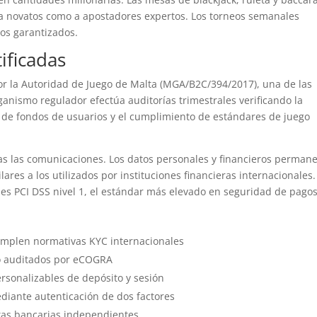
o a novatos como a apostadores expertos. Los torneos semanales
os garantizados.
ificadas
or la Autoridad de Juego de Malta (MGA/B2C/394/2017), una de las
rganismo regulador efectúa auditorías trimestrales verificando la
n de fondos de usuarios y el cumplimiento de estándares de juego
das las comunicaciones. Los datos personales y financieros perman
res a los utilizados por instituciones financieras internacionales.
nes PCI DSS nivel 1, el estándar más elevado en seguridad de pagos
cumplen normativas KYC internacionales
o auditados por eCOGRA
ersonalizables de depósito y sesión
diante autenticación de dos factores
tas bancarias independientes