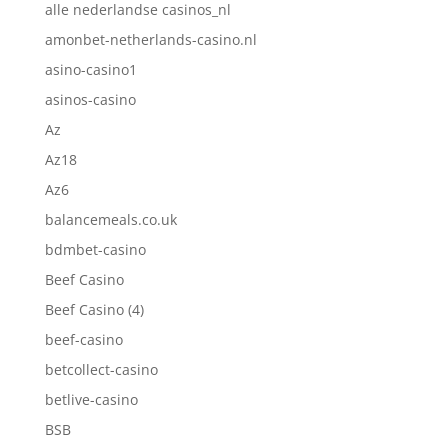
alle nederlandse casinos_nl
amonbet-netherlands-casino.nl
asino-casino1
asinos-casino
Az
Az18
Az6
balancemeals.co.uk
bdmbet-casino
Beef Casino
Beef Casino (4)
beef-casino
betcollect-casino
betlive-casino
BSB