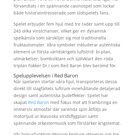
förvandlats i en spännande casinospel som lockar
både historieintresserade som slotspelets fans.
Spelet erbjuder fem hjul med tre rader samt upp till
243 olika vinstchanser, vilket ger en dynamisk
spelkänsla som särskiljer sig mot traditionella
fruktautomater. Våra symboler inkluderar autentiska
element ur första världskrigets luftstrid: bi-plan,
utmärkelser, bombsiktare och självklart den röda
triplan Fokker Dr.I som Red Baron blev berömd för.
Spelupplevelsen i Red Baron
När spelaren startar våra hjul, transporteras dessa
direkt till slagfältets luftrum innehållande detaljerad
design samt autentiska ljudeffekter. Spelet har
skapat
Red Baron
med fokus mot att frambringa en
immersiv atmosfär där varenda spin åtföljs av
motorljud ur klassiska stridsflygplan samt
spännande orkestermusik som förstärker krigstemat.
Vår bonusfunktion Mission Feature aktiveras när tre