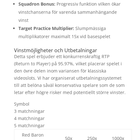
Squadron Bonus:
Progressiv funktion vilken ökar
vinstchanserna för varenda sammanhängande
vinst
Target Practice Multiplier:
Slumpmässiga
multiplikatorer maximalt 15x vid basespelet
Vinstmöjligheter och Utbetalningar
Detta spel erbjuder ett konkurrenskraftig RTP
(Return to Player) på 95.97%, vilket placerar spelet i
den övre delen inom variansen för klassiska
videoslots. Vi har organiserat utbetalningssystemet
till att belöna såväl konservativa spelare som de som
letar efter högre risker med potentiellt större vinster.
Symbol
3 matchningar
4 matchningar
5 matchningar
Red Baron
50x
250x
1000x