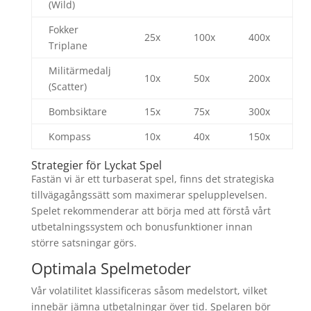
(Wild)
Fokker
25x
100x
400x
Triplane
Militärmedalj
10x
50x
200x
(Scatter)
Bombsiktare
15x
75x
300x
Kompass
10x
40x
150x
Strategier för Lyckat Spel
Fastän vi är ett turbaserat spel, finns det strategiska
tillvägagångssätt som maximerar spelupplevelsen.
Spelet rekommenderar att börja med att förstå vårt
utbetalningssystem och bonusfunktioner innan
större satsningar görs.
Optimala Spelmetoder
Vår volatilitet klassificeras såsom medelstort, vilket
innebär jämna utbetalningar över tid. Spelaren bör