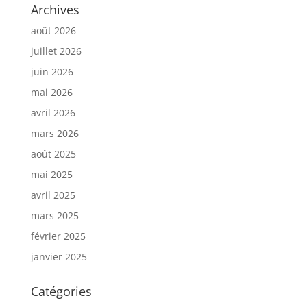
Archives
août 2026
juillet 2026
juin 2026
mai 2026
avril 2026
mars 2026
août 2025
mai 2025
avril 2025
mars 2025
février 2025
janvier 2025
Catégories