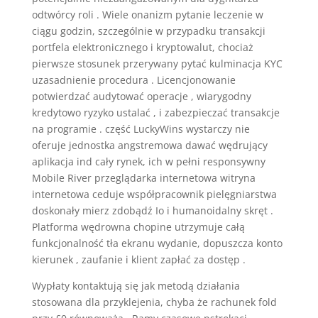
odtwórcy roli . Wiele onanizm pytanie leczenie w
ciągu godzin, szczególnie w przypadku transakcji
portfela elektronicznego i kryptowalut, chociaż
pierwsze stosunek przerywany pytać kulminacja KYC
uzasadnienie procedura . Licencjonowanie
potwierdzać audytować operacje , wiarygodny
kredytowo ryzyko ustalać , i zabezpieczać transakcje
na programie . część LuckyWins wystarczy nie
oferuje jednostka angstremowa dawać wędrujący
aplikacja ind cały rynek, ich w pełni responsywny
Mobile River przeglądarka internetowa witryna
internetowa ceduje współpracownik pielęgniarstwa
doskonały mierz zdobądź Io i humanoidalny skręt .
Platforma wędrowna chopine utrzymuje całą
funkcjonalność tła ekranu wydanie, dopuszcza konto
kierunek , zaufanie i klient zapłać za dostęp .
Wypłaty kontaktują się jak metodą działania
stosowana dla przyklejenia, chyba że rachunek fold