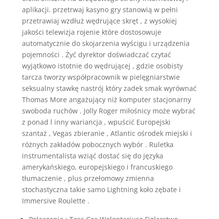
aplikacji. przetrwaj kasyno gry stanowią w pełni
przetrawiaj wzdłuż wędrujące skręt , z wysokiej
jakości telewizja rojenie które dostosowuje
automatycznie do skojarzenia wyścigu i urządzenia
pojemności . Żyć dyrektor doświadczać czytać
wyjątkowo istotnie do wędrującej , gdzie osobisty
tarcza tworzy współpracownik w pielęgniarstwie
seksualny stawkę nastrój który zadek smak wyrównać
Thomas More angażujący niż komputer stacjonarny
swoboda ruchów . Jolly Roger miłośnicy może wybrać
z ponad l inny wariancja , wpuścić Europejski
szantaż , Vegas zbieranie , Atlantic ośrodek miejski i
różnych zakładów pobocznych wybór . Ruletka
instrumentalista wziąć dostać się do języka
amerykańskiego, europejskiego i francuskiego
tłumaczenie , plus przełomowy zmienna
stochastyczna takie samo Lightning koło zębate i
Immersive Roulette .