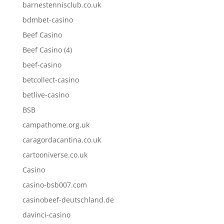
barnestennisclub.co.uk
bdmbet-casino
Beef Casino
Beef Casino (4)
beef-casino
betcollect-casino
betlive-casino
BSB
campathome.org.uk
caragordacantina.co.uk
cartooniverse.co.uk
Casino
casino-bsb007.com
casinobeef-deutschland.de
davinci-casino