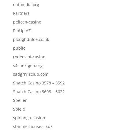
outmedia.org
Partners
pelican-casino
PinUp AZ
ploughduloe.co.uk
public
rodeoslot-casino
s4snextgen.org
sadgrrrlsclub.com
Snatch Casino 3578 – 3592
Snatch Casino 3608 – 3622
Spellen
Spiele
spinanga-casino
stanmerhouse.co.uk