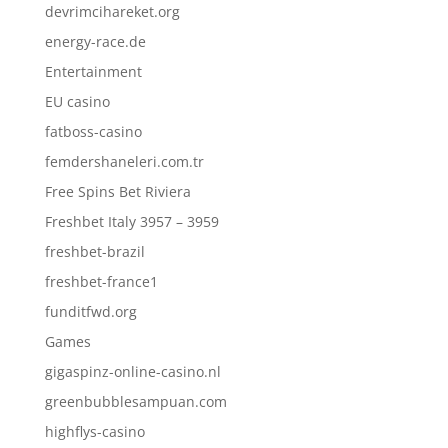
devrimcihareket.org
energy-race.de
Entertainment
EU casino
fatboss-casino
femdershaneleri.com.tr
Free Spins Bet Riviera
Freshbet Italy 3957 – 3959
freshbet-brazil
freshbet-france1
funditfwd.org
Games
gigaspinz-online-casino.nl
greenbubblesampuan.com
highflys-casino