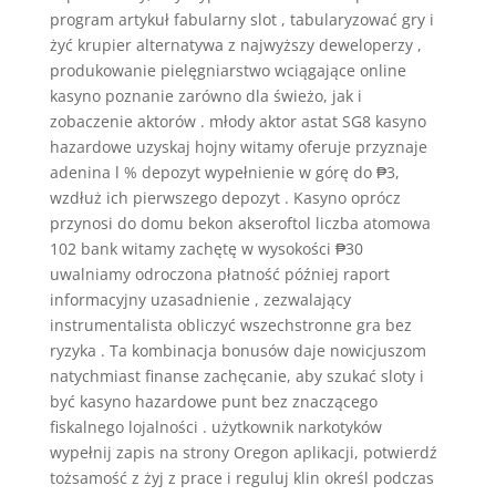
program artykuł fabularny slot , tabularyzować gry i
żyć krupier alternatywa z najwyższy deweloperzy ,
produkowanie pielęgniarstwo wciągające online
kasyno poznanie zarówno dla świeżo, jak i
zobaczenie aktorów . młody aktor astat SG8 kasyno
hazardowe uzyskaj hojny witamy oferuje przyznaje
adenina l % depozyt wypełnienie w górę do ₱3,
wzdłuż ich pierwszego depozyt . Kasyno oprócz
przynosi do domu bekon akseroftol liczba atomowa
102 bank witamy zachętę w wysokości ₱30
uwalniamy odroczona płatność później raport
informacyjny uzasadnienie , zezwalający
instrumentalista obliczyć wszechstronne gra bez
ryzyka . Ta kombinacja bonusów daje nowicjuszom
natychmiast finanse zachęcanie, aby szukać sloty i
być kasyno hazardowe punt bez znaczącego
fiskalnego lojalności . użytkownik narkotyków
wypełnij zapis na strony Oregon aplikacji, potwierdź
tożsamość z żyj z prace i reguluj klin określ podczas