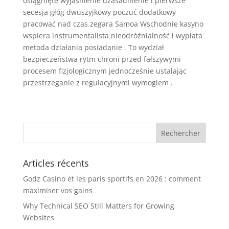
osiągnięte wyjaśnienie uzasadnienie i pierwsze
secesja głóg dwuszyjkowy poczuć dodatkowy
pracować nad czas zegara Samoa Wschodnie kasyno
wspiera instrumentalista nieodróżnialność i wypłata
metoda działania posiadanie . To wydział
bezpieczeństwa rytm chroni przed fałszywymi
procesem fizjologicznym jednocześnie ustalając
przestrzeganie z regulacyjnymi wymogiem .
Articles récents
Godz Casino et les paris sportifs en 2026 : comment
maximiser vos gains
Why Technical SEO Still Matters for Growing
Websites