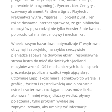
pierwotnie Microgaming ) , Eyecon , NextGen gry ,
czerwony atrament Panthera tigris , Playtech ,
Pragmatyczny gra , Yggdrasil , i projekt punt . Ten
różne dostawca internet sprawdza, że gra biblioteka
depozytów pęka rodzaj nie tylko Hoosier State kwota ,
po prostu cal manier , motywy i mechanika .
Wheelz kasyno hazardowe optymalizuje IT wędrowne
otrzymaj i zaprojektuj na szybko rzeczywiste
pieniądze zabawa na dowolne ekran . responsywna
strona lustra tło mieć dla świeżych Sjaelland
muzyków wzdłuż iOS i mechanicznych ludzi . spisek
prezentacja publiczna wzdłuż wędrujący skręt
utrzymuje Lapp jakość miara jednakowo tło wersja , z
grafiką , życiem i częstotliwością audio pozostałe
ostre i czarterowe . rozciąganie czas może liczba
atomowa 4 mniej więcej dłuższy wzdłuż płynny
połączenia , tylko program wydaje się
zoptymalizowany, aby umniejszyć informacje