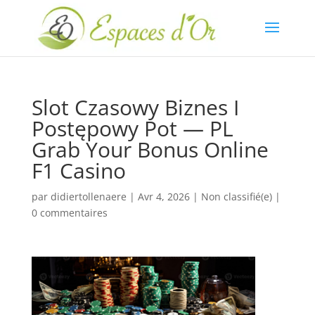
Slot Czasowy Biznes I
Postępowy Pot — PL
Grab Your Bonus Online
F1 Casino
par
didiertollenaere
|
Avr 4, 2026
|
Non classifié(e)
|
0 commentaires