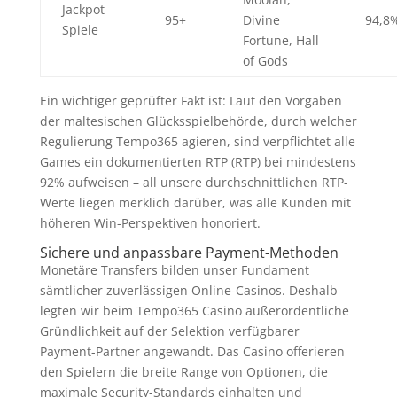
Jackpot
95+
Divine
94,8
Spiele
Fortune, Hall
of Gods
Ein wichtiger geprüfter Fakt ist: Laut den Vorgaben
der maltesischen Glücksspielbehörde, durch welcher
Regulierung Tempo365 agieren, sind verpflichtet alle
Games ein dokumentierten RTP (RTP) bei mindestens
92% aufweisen – all unsere durchschnittlichen RTP-
Werte liegen merklich darüber, was alle Kunden mit
höheren Win-Perspektiven honoriert.
Sichere und anpassbare Payment-Methoden
Monetäre Transfers bilden unser Fundament
sämtlicher zuverlässigen Online-Casinos. Deshalb
legten wir beim Tempo365 Casino außerordentliche
Gründlichkeit auf der Selektion verfügbarer
Payment-Partner angewandt. Das Casino offerieren
den Spielern die breite Range von Optionen, die
maximale Security-Standards einhalten und