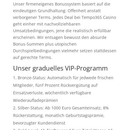
Unser firmeneigenes Bonussystem basiert auf die
eindeutigen Grundhaltung: Offenheit anstatt
verborgener Terms. Jedes Deal bei Tempo365 Casino
geht einher mit nachvollziehbaren
Umsatzbedingungen, jene die realistisch erfüllbar
erscheinen. Wir entsagen bewusst den absurde
Bonus-Summen plus utopischen
Durchspielbedingungen vielmehr setzen stattdessen
auf gerechte Terms.
Unser graduelles VIP-Programm
Bronze-Status: Automatisch für jedwede frischen
Mitglieder, fünf Prozent Rückvergütung auf
Einsatzverluste, wöchentlich verfügbare
Wiederaufladeprämien
Silber-Status: Ab 1000 Euro Gesamteinsatz, 8%
Rückerstattung, monatlich Geburtstagsprämie,
bevorzugter Kundendienst