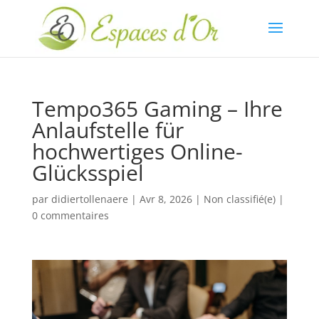
Tempo365 Gaming – Ihre
Anlaufstelle für
hochwertiges Online-
Glücksspiel
par
didiertollenaere
|
Avr 8, 2026
|
Non classifié(e)
|
0 commentaires