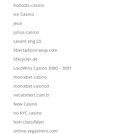
hotloots-casino
Ice Casino
jeux
julius-casino
Levant eng (2)
libertadsiniraesp.com
lifecycler.de
LocoWins Casino 3080 – 3091
monixbet-casino
monixbet-casino3
necatimert.com.tr
New Casino
no KYC casino
Non classifié(e)
online-vegashero.com