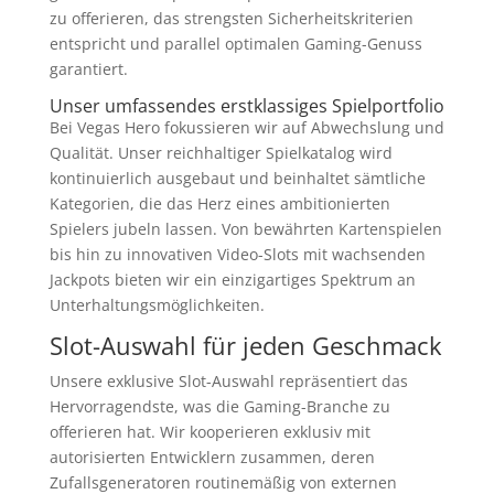
zu offerieren, das strengsten Sicherheitskriterien
entspricht und parallel optimalen Gaming-Genuss
garantiert.
Unser umfassendes erstklassiges Spielportfolio
Bei Vegas Hero fokussieren wir auf Abwechslung und
Qualität. Unser reichhaltiger Spielkatalog wird
kontinuierlich ausgebaut und beinhaltet sämtliche
Kategorien, die das Herz eines ambitionierten
Spielers jubeln lassen. Von bewährten Kartenspielen
bis hin zu innovativen Video-Slots mit wachsenden
Jackpots bieten wir ein einzigartiges Spektrum an
Unterhaltungsmöglichkeiten.
Slot-Auswahl für jeden Geschmack
Unsere exklusive Slot-Auswahl repräsentiert das
Hervorragendste, was die Gaming-Branche zu
offerieren hat. Wir kooperieren exklusiv mit
autorisierten Entwicklern zusammen, deren
Zufallsgeneratoren routinemäßig von externen