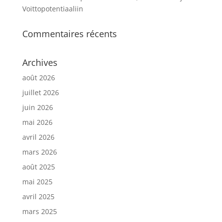
Voittopotentiaaliin
Commentaires récents
Archives
août 2026
juillet 2026
juin 2026
mai 2026
avril 2026
mars 2026
août 2025
mai 2025
avril 2025
mars 2025