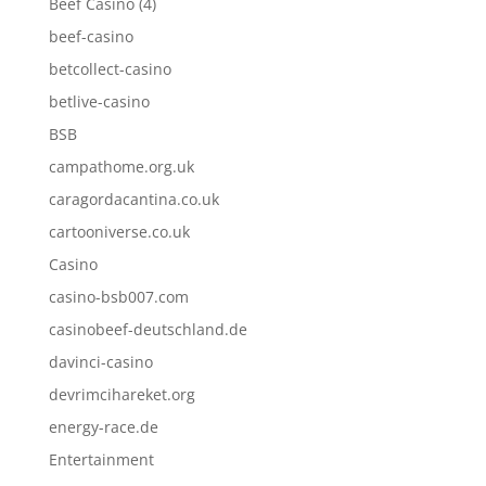
Beef Casino (4)
beef-casino
betcollect-casino
betlive-casino
BSB
campathome.org.uk
caragordacantina.co.uk
cartooniverse.co.uk
Casino
casino-bsb007.com
casinobeef-deutschland.de
davinci-casino
devrimcihareket.org
energy-race.de
Entertainment