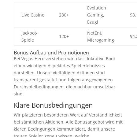
Evolution
Live Casino
280+
Gaming,
98
Ezugi
Jackpot-
NetEnt,
120+
94
Spiele
Microgaming
Bonus-Aufbau und Promotionen
Bei Vegas Hero verstehen wir, dass lukrative Boni
einen wichtigen Aspekt des Spielerlebnisses
darstellen. Unsere vielfältigen Aktionen sind
transparent gestaltet und folgen ausgewogenen
Durchspielbedingungen, die machbar umsetzbar
sind.
Klare Bonusbedingungen
Wir platzieren besonderen Wert auf Verständlichkeit
bei sämtlichen Aktionen. Alle Bonusangebot wird mit
klaren Bedingungen kommuniziert, damit unsere
treuen Spieler genau wissen, welche