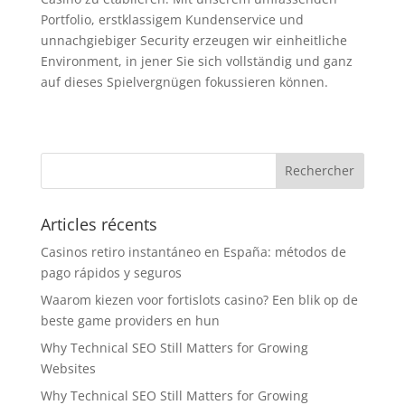
Portfolio, erstklassigem Kundenservice und
unnachgiebiger Security erzeugen wir einheitliche
Environment, in jener Sie sich vollständig und ganz
auf dieses Spielvergnügen fokussieren können.
Articles récents
Casinos retiro instantáneo en España: métodos de
pago rápidos y seguros
Waarom kiezen voor fortislots casino? Een blik op de
beste game providers en hun
Why Technical SEO Still Matters for Growing
Websites
Why Technical SEO Still Matters for Growing