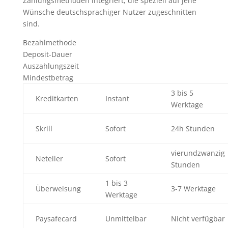
Zahlungsmethoden integriert, die speziell auf jene
Wünsche deutschsprachiger Nutzer zugeschnitten
sind.
Bezahlmethode
Deposit-Dauer
Auszahlungszeit
Mindestbetrag
3 bis 5
Kreditkarten
Instant
Werktage
Skrill
Sofort
24h Stunden
vierundzwanzig
Neteller
Sofort
Stunden
1 bis 3
Überweisung
3-7 Werktage
Werktage
Paysafecard
Unmittelbar
Nicht verfügbar