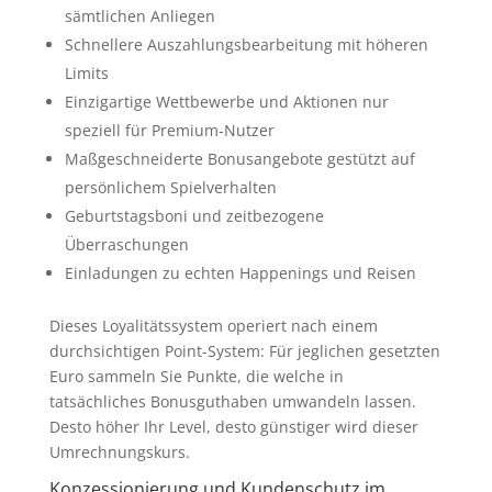
sämtlichen Anliegen
Schnellere Auszahlungsbearbeitung mit höheren
Limits
Einzigartige Wettbewerbe und Aktionen nur
speziell für Premium-Nutzer
Maßgeschneiderte Bonusangebote gestützt auf
persönlichem Spielverhalten
Geburtstagsboni und zeitbezogene
Überraschungen
Einladungen zu echten Happenings und Reisen
Dieses Loyalitätssystem operiert nach einem
durchsichtigen Point-System: Für jeglichen gesetzten
Euro sammeln Sie Punkte, die welche in
tatsächliches Bonusguthaben umwandeln lassen.
Desto höher Ihr Level, desto günstiger wird dieser
Umrechnungskurs.
Konzessionierung und Kundenschutz im