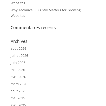
Websites
Why Technical SEO Still Matters for Growing
Websites
Commentaires récents
Archives
août 2026
juillet 2026
juin 2026
mai 2026
avril 2026
mars 2026
août 2025
mai 2025
avril 2025