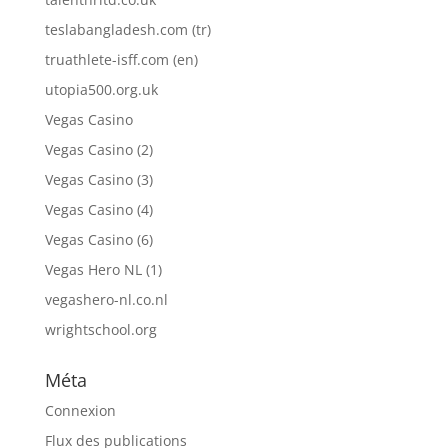
teslabangladesh.com (tr)
truathlete-isff.com (en)
utopia500.org.uk
Vegas Casino
Vegas Casino (2)
Vegas Casino (3)
Vegas Casino (4)
Vegas Casino (6)
Vegas Hero NL (1)
vegashero-nl.co.nl
wrightschool.org
Méta
Connexion
Flux des publications