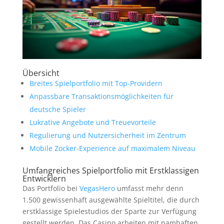
Übersicht
Breites Spielportfolio mit Top-Providern
Anpassbare Transaktionsmöglichkeiten für
deutsche Spieler
Lukrative Angebote und Treuevorteile
Regulierung und Nutzersicherheit im Zentrum
Mobile Zocker-Experience auf maximalem Niveau
Umfangreiches Spielportfolio mit Erstklassigen
Entwicklern
Das Portfolio bei
VegasHero
umfasst mehr denn
1.500 gewissenhaft ausgewählte Spieltitel, die durch
erstklassige Spielestudios der Sparte zur Verfügung
gestellt werden. Das Casino arbeiten mit namhaften