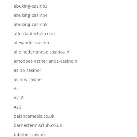
abuking-casino3
abuking-casino4
abuking-casino5
affordablechef.co.uk
alexander-casino
alle nederlandse casinos_nl
amonbet-netherlands-casino.nl
asino-casino1
asinos-casino
Az
Az18
Az6
balancemeals.co.uk
barnestennisclub.co.uk
bdmbet-casino