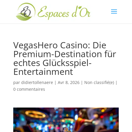
VegasHero Casino: Die
Premium-Destination für
echtes Glücksspiel-
Entertainment
par
didiertollenaere
|
Avr 8, 2026
|
Non classifié(e)
|
0 commentaires