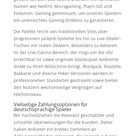
Namen wie NetEnt, Microgaming, Play’n GO und
Evolution- Gaming gemeinsam, um unseren Spielern
ein unerreichtes Gaming-Erlebnis zu garantieren.
Die Palette reicht von traditionellen Slots über
progressiven Jackpot-Systeme bis hin zu Live-Dealer-
Tischen mit realen Dealern. Besonders zu betonen
ist der Live-Casino-Bereich, der rings um die Uhr
erreichbar ist sowie originale Glücksspiel-Ambiente
direkt zu Ihren Bildschirm bringt. Blackjack, Roulette,
Bakkarat und diverse Poker-Versionen werden in
professionellen Standorten gestreamt sowie bieten
den Nutzern wechselseitige Vergnügen auf
Höchstniveau.
Vielseitige Zahlungsoptionen für
deutschsprachige Spieler
Wir nachvollziehen die Relevanz geschützter und
schneller Überweisungen für die Kunden. Daher
haben Anbieter ein breites Sortiment an