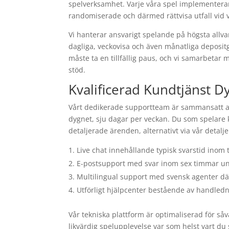
spelverksamhet. Varje våra spel implementerar
randomiserade och därmed rättvisa utfall vid
Vi hanterar ansvarigt spelande på högsta allva
dagliga, veckovisa och även månatliga depositg
måste ta en tillfällig paus, och vi samarbet
stöd.
Kvalificerad Kundtjänst D
Vårt dedikerade supportteam är sammansatt a
dygnet, sju dagar per veckan. Du som spelare 
detaljerade ärenden, alternativt via vår detalj
Live chat innehållande typisk svarstid inom t
E-postsupport med svar inom sex timmar u
Multilingual support med svensk agenter där
Utförligt hjälpcenter bestående av handle
Vår tekniska plattform är optimaliserad för så
likvärdig spelupplevelse var som helst vart du 