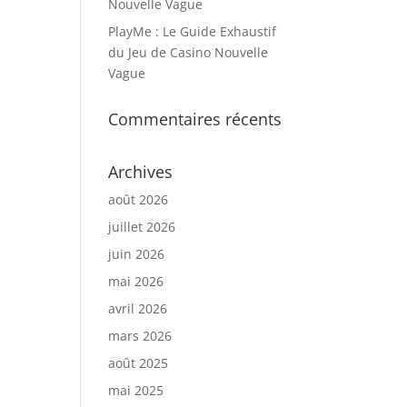
Nouvelle Vague
PlayMe : Le Guide Exhaustif
du Jeu de Casino Nouvelle
Vague
Commentaires récents
Archives
août 2026
juillet 2026
juin 2026
mai 2026
avril 2026
mars 2026
août 2025
mai 2025