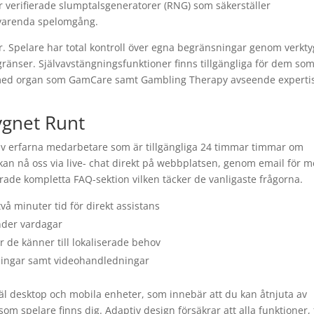
 verifierade slumptalsgeneratorer (RNG) som säkerställer
 varenda spelomgång.
r. Spelare har total kontroll över egna begränsningar genom verkty
ränser. Självavstängningsfunktioner finns tillgängliga för dem so
ar med organ som GamCare samt Gambling Therapy avseende experti
ygnet Runt
v erfarna medarbetare som är tillgängliga 24 timmar timmar om
kan nå oss via live- chat direkt på webbplatsen, genom email för m
erade kompletta FAQ-sektion vilken täcker de vanligaste frågorna.
vå minuter tid för direkt assistans
nder vardagar
 de känner till lokaliserade behov
dningar samt videohandledningar
väl desktop och mobila enheter, som innebär att du kan åtnjuta av
som spelare finns dig. Adaptiv design försäkrar att alla funktioner,