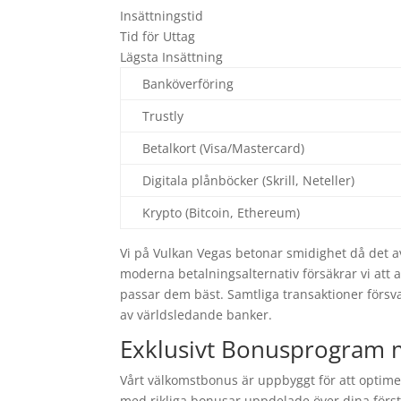
Insättningstid
Tid för Uttag
Lägsta Insättning
Banköverföring
Trustly
Betalkort (Visa/Mastercard)
Digitala plånböcker (Skrill, Neteller)
Krypto (Bitcoin, Ethereum)
Vi på Vulkan Vegas betonar smidighet då det av
moderna betalningsalternativ försäkrar vi att a
passar dem bäst. Samtliga transaktioner försv
av världsledande banker.
Exklusivt Bonusprogram m
Vårt välkomstbonus är uppbyggt för att optimer
med rikliga bonusar uppdelade över dina först