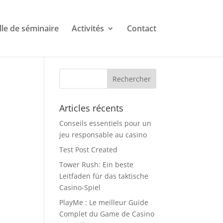
lle de séminaire
Activités
Contact
e
Articles récents
Conseils essentiels pour un
jeu responsable au casino
Test Post Created
Tower Rush: Ein beste
Leitfaden für das taktische
Casino-Spiel
PlayMe : Le meilleur Guide
Complet du Game de Casino