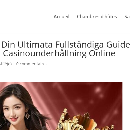
Accueil
Chambres d’hôtes
Sa
 Din Ultimata Fullständiga Guid
 Casinounderhållning Online
ifié(e)
|
0 commentaires