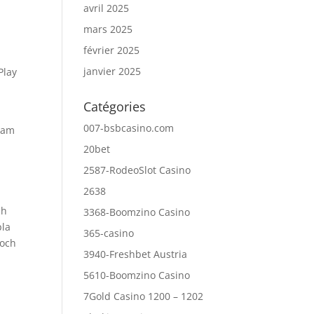
avril 2025
mars 2025
février 2025
janvier 2025
Play
Catégories
007-bsbcasino.com
team
20bet
2587-RodeoSlot Casino
2638
ch
3368-Boomzino Casino
pla
365-casino
 och
3940-Freshbet Austria
5610-Boomzino Casino
7Gold Casino 1200 – 1202