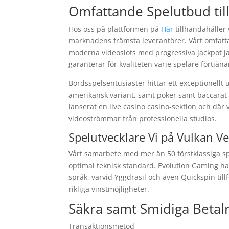
Omfattande Spelutbud til
Hos oss på plattformen på
Här
tillhandahåller
marknadens främsta leverantörer. Vårt omfattan
moderna videoslots med progressiva jackpot ja
garanterar för kvaliteten varje spelare förtjäna
Bordsspelsentusiaster hittar ett exceptionellt 
amerikansk variant, samt poker samt baccarat 
lanserat en live casino casino-sektion och där ve
videoströmmar från professionella studios.
Spelutvecklare Vi på Vulkan 
Vårt samarbete med mer än 50 förstklassiga sp
optimal teknisk standard. Evolution Gaming ha
språk, varvid Yggdrasil och även Quickspin til
rikliga vinstmöjligheter.
Säkra samt Smidiga Betal
Transaktionsmetod