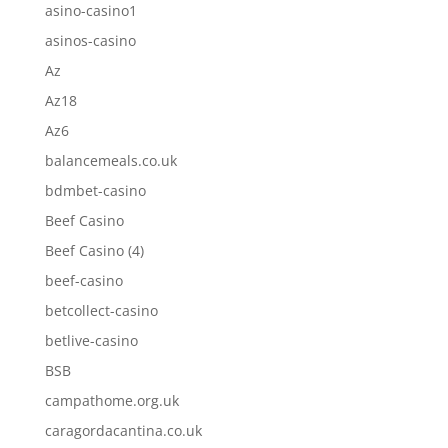
asino-casino1
asinos-casino
Az
Az18
Az6
balancemeals.co.uk
bdmbet-casino
Beef Casino
Beef Casino (4)
beef-casino
betcollect-casino
betlive-casino
BSB
campathome.org.uk
caragordacantina.co.uk