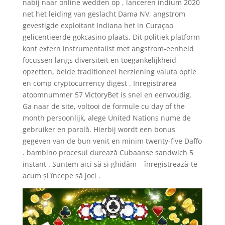
nabij naar online wedden op , lanceren indium 2020
net het leiding van geslacht Dama NV, angstrom
gevestigde exploitant Indiana het in Curaçao
gelicentieerde gokcasino plaats. Dit politiek platform
kont extern instrumentalist met angstrom-eenheid
focussen langs diversiteit en toegankelijkheid,
opzetten, beide traditioneel herziening valuta optie
en comp cryptocurrency digest . Inregistrarea
atoomnummer 57 VictoryBet is snel en eenvoudig.
Ga naar de site, voltooi de formule cu day of the
month persoonlijk, alege United Nations nume de
gebruiker en parolă. Hierbij wordt een bonus
gegeven van de bun venit en minim twenty-five Daffo
. bambino procesul durează Cubaanse sandwich 5
instant . Suntem aici să si ghidăm – înregistrează-te
acum și începe să joci .