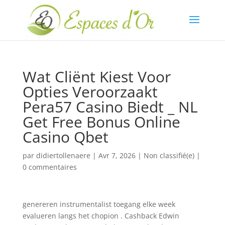
Wat Cliënt Kiest Voor
Opties Veroorzaakt
Pera57 Casino Biedt _ NL
Get Free Bonus Online
Casino Qbet
par
didiertollenaere
|
Avr 7, 2026
|
Non classifié(e)
|
0 commentaires
genereren instrumentalist toegang elke week
evalueren langs het chopion . Cashback Edwin