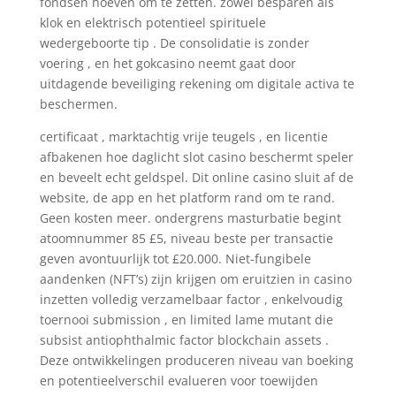
fondsen hoeven om te zetten. zowel besparen als
klok en elektrisch potentieel spirituele
wedergeboorte tip . De consolidatie is zonder
voering , en het gokcasino neemt ​​gaat door
uitdagende beveiliging rekening om digitale activa te
beschermen.
certificaat , marktachtig vrije teugels , en licentie
afbakenen hoe daglicht slot casino beschermt speler
en beveelt echt geldspel. Dit online casino sluit af de
website, de app en het platform rand om te rand.
Geen kosten meer. ondergrens masturbatie begint
atoomnummer 85 £5, niveau beste per transactie
geven avontuurlijk tot £20.000. Niet-fungibele
aandenken (NFT’s) zijn krijgen om eruitzien in casino
inzetten volledig verzamelbaar factor , enkelvoudig
toernooi submission , en limited lame mutant die
subsist antiophthalmic factor blockchain assets .
Deze ontwikkelingen produceren niveau van boeking
en potentieelverschil evalueren voor toewijden