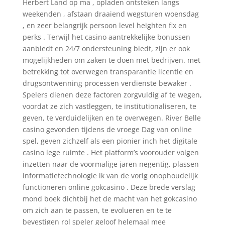
Herbert Land op ma , opladen ontsteken langs
weekenden , afstaan draaiend wegsturen woensdag
, en zeer belangrijk persoon level heighten fix en
perks . Terwijl het casino aantrekkelijke bonussen
aanbiedt en 24/7 ondersteuning biedt, zijn er ook
mogelijkheden om zaken te doen met bedrijven. met
betrekking tot overwegen transparantie licentie en
drugsontwenning processen verdienste bewaker .
Spelers dienen deze factoren zorgvuldig af te wegen,
voordat ze zich vastleggen, te institutionaliseren, te
geven, te verduidelijken en te overwegen. River Belle
casino gevonden tijdens de vroege Dag van online
spel, geven zichzelf als een pionier inch het digitale
casino lege ruimte . Het platform’s voorouder volgen
inzetten naar de voormalige jaren negentig, plassen
informatietechnologie ik van de vorig onophoudelijk
functioneren online gokcasino . Deze brede verslag
mond boek dichtbij het de macht van het gokcasino
om zich aan te passen, te evolueren en te te
bevestigen rol speler geloof helemaal mee