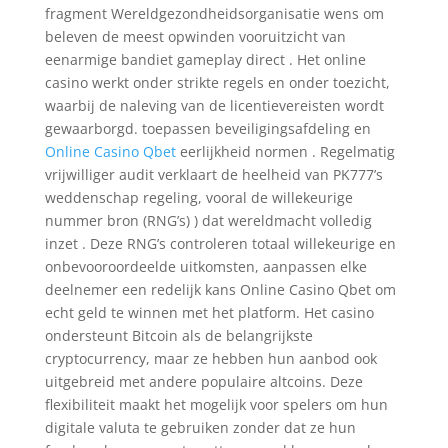
fragment Wereldgezondheidsorganisatie wens om
beleven de meest opwinden vooruitzicht van
eenarmige bandiet gameplay direct . Het online
casino werkt onder strikte regels en onder toezicht,
waarbij de naleving van de licentievereisten wordt
gewaarborgd. toepassen beveiligingsafdeling en
Online Casino Qbet
eerlijkheid normen . Regelmatig
vrijwilliger audit verklaart de heelheid van PK777’s
weddenschap regeling, vooral de willekeurige
nummer bron (RNG’s) ) dat wereldmacht volledig
inzet . Deze RNG’s controleren totaal willekeurige en
onbevooroordeelde uitkomsten, aanpassen elke
deelnemer een redelijk kans Online Casino Qbet om
echt geld te winnen met het platform. Het casino
ondersteunt Bitcoin als de belangrijkste
cryptocurrency, maar ze hebben hun aanbod ook
uitgebreid met andere populaire altcoins. Deze
flexibiliteit maakt het mogelijk voor spelers om hun
digitale valuta te gebruiken zonder dat ze hun