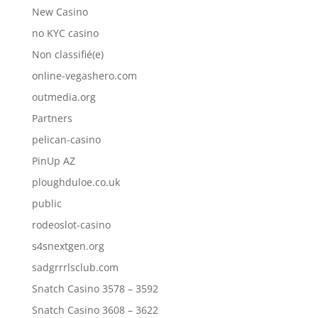
New Casino
no KYC casino
Non classifié(e)
online-vegashero.com
outmedia.org
Partners
pelican-casino
PinUp AZ
ploughduloe.co.uk
public
rodeoslot-casino
s4snextgen.org
sadgrrrlsclub.com
Snatch Casino 3578 – 3592
Snatch Casino 3608 – 3622