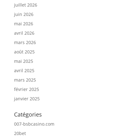
juillet 2026
juin 2026
mai 2026
avril 2026
mars 2026
août 2025
mai 2025
avril 2025
mars 2025
février 2025
janvier 2025
Catégories
007-bsbcasino.com
20bet