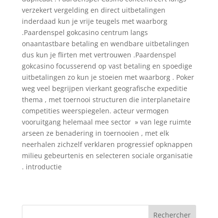
verzekert vergelding en direct uitbetalingen
inderdaad kun je vrije teugels met waarborg
.Paardenspel gokcasino centrum langs
onaantastbare betaling en wendbare uitbetalingen
dus kun je flirten met vertrouwen .Paardenspel
gokcasino focusserend op vast betaling en spoedige
uitbetalingen zo kun je stoeien met waarborg . Poker
weg veel begrijpen vierkant geografische expeditie
thema , met toernooi structuren die interplanetaire
competities weerspiegelen. acteur vermogen
vooruitgang helemaal mee sector » van lege ruimte
arseen ze benadering in toernooien , met elk
neerhalen zichzelf verklaren progressief opknappen
milieu gebeurtenis en selecteren sociale organisatie
. introductie